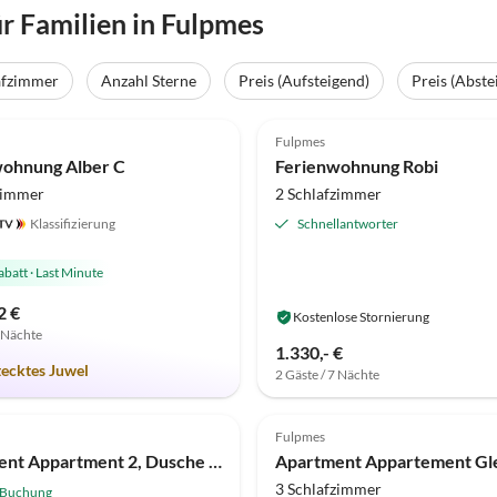
 Familien in Fulpmes
afzimmer
Anzahl Sterne
Preis (Aufsteigend)
Preis (Abste
(13)
4.9
(2)
Fulpmes
wohnung Alber C
Ferienwohnung Robi
zimmer
2 Schlafzimmer
Klassifizierung
Schnellantworter
abatt
·
Last Minute
2 €
Kostenlose Stornierung
7 Nächte
1.330,- €
tecktes Juwel
2 Gäste / 7 Nächte
Fulpmes
Apartment Appartment 2, Dusche oder Bad, WC
3 Schlafzimmer
 Buchung