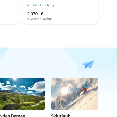
Sofort Buchung
2.370,- €
2 Gäste / 7 Nächte
In den Bergen
Skiurlaub