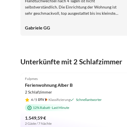
Handtuchwechsel nach 4 Tagen ist nicht
selbstverständlich. Die Einrichtung der Wohnung ist
sehr geschmackvoll, top ausgestattet bis ins kleinste
Detail und sehr sauber. Die Lage in Fulpmes ist sehr
zentral. Geschätzt haben wir die netten Plaudereien und
Gabriele GG
Empfehlungen/Tipps. Vielen Dank für die tollen Tage in
der eindrucksvollen Umgebung und die
überdurchschnittliche Gastfreundschaft!!!
Unterkünfte mit 2 Schlafzimmer
5.0
(33)
Fulpmes
Ferienwohnung Alber B
2 Schlafzimmer
4
/ 5
Klassifizierung
Schnellantworter
12% Rabatt
·
Last Minute
1.549,59 €
2 Gäste / 7 Nächte