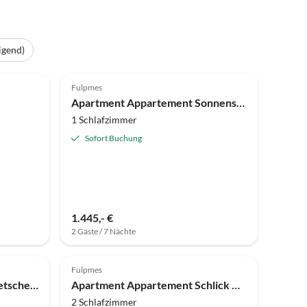
igend)
Top-Inserat
Fulpmes
Apartment Appartement Sonnenstein mit eigenem Gartenzugang
1 Schlafzimmer
Sofort Buchung
1.445,- €
2 Gäste / 7 Nächte
Fulpmes
Apartment Appartement Gletscherblick NEU
Apartment Appartement Schlick mit Zirben-Tiefen-Wärme Kabine
2 Schlafzimmer