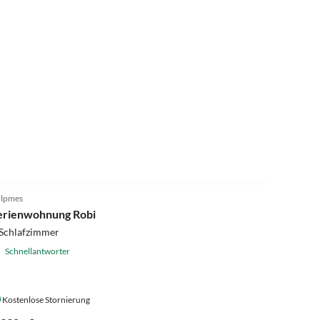
4.9
(2)
lpmes
erienwohnung Robi
 Schlafzimmer
Schnellantworter
Kostenlose Stornierung