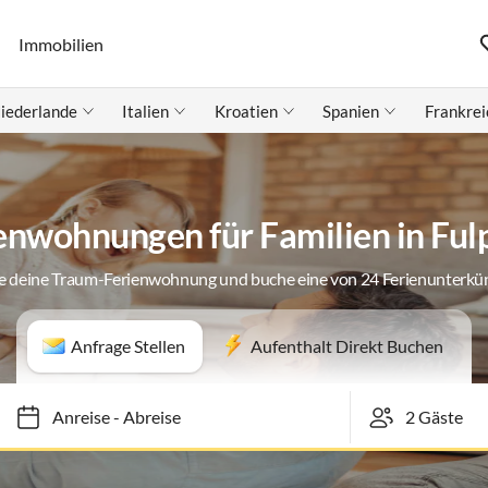
Immobilien
iederlande
Italien
Kroatien
Spanien
Frankrei
enwohnungen für Familien in Fu
e deine Traum-Ferienwohnung und buche eine von 24 Ferienunterkü
Anfrage Stellen
Aufenthalt Direkt Buchen
Anreise
-
Abreise