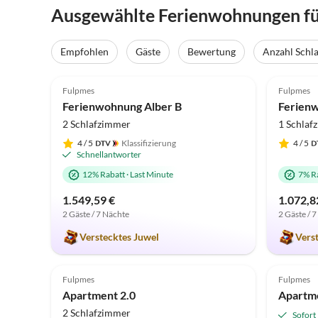
Ausgewählte Ferienwohnungen für
Empfohlen
Gäste
Bewertung
Anzahl Schl
5.0
(33)
5.0
Fulpmes
Fulpmes
Ferienwohnung Alber B
Ferien
2 Schlafzimmer
1 Schlaf
4
/ 5
Klassifizierung
4
/ 5
Schnellantworter
12% Rabatt
·
Last Minute
7% R
1.549,59 €
1.072,8
2 Gäste / 7 Nächte
2 Gäste / 
Verstecktes Juwel
Vers
Fulpmes
Fulpmes
Apartment 2.0
2 Schlafzimmer
Sofort