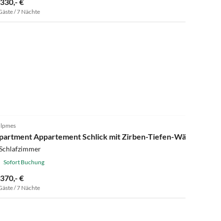
.330,- €
Gäste / 7 Nächte
lpmes
partment Appartement Schlick mit Zirben-Tiefen-Wärme Kabi
 Schlafzimmer
Sofort Buchung
.370,- €
Gäste / 7 Nächte