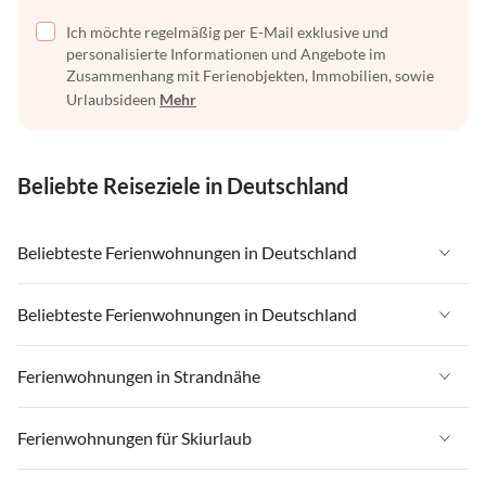
Ich möchte regelmäßig per E-Mail exklusive und
personalisierte Informationen und Angebote im
Zusammenhang mit Ferienobjekten, Immobilien, sowie
Urlaubsideen
Mehr
Beliebte Reiseziele in Deutschland
Beliebteste Ferienwohnungen in Deutschland
Ferienwohnungen in Deutschland
Beliebteste Ferienwohnungen in Deutschland
Ferienwohnungen in Ostsee
Ferienwohnungen in Deutschland
Ferienwohnungen in Strandnähe
Ferienwohnungen in Nordsee
Ferienwohnungen in Ostsee
Ferienwohnungen in Schleswig-Holstein
Ferienwohnungen in Strandnähe in Deutschland
Ferienwohnungen für Skiurlaub
Ferienwohnungen in Nordsee
Ferienwohnungen in Mecklenburg-Vorpommern
Ferienwohnungen in Strandnähe in Ostsee