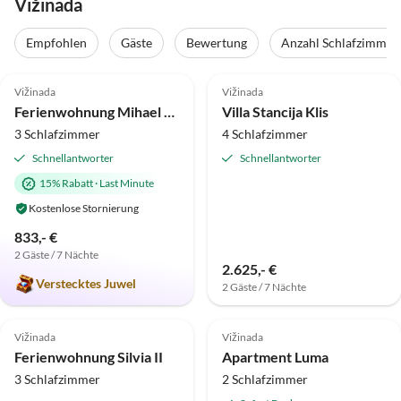
Vižinada
Empfohlen
Gäste
Bewertung
Anzahl Schlafzimmer
5.0
(1)
Vižinada
Vižinada
Ferienwohnung Mihael mit privatem Pool
Villa Stancija Klis
3 Schlafzimmer
4 Schlafzimmer
Schnellantworter
Schnellantworter
15% Rabatt
·
Last Minute
Kostenlose Stornierung
833,- €
2 Gäste / 7 Nächte
2.625,- €
Verstecktes Juwel
2 Gäste / 7 Nächte
Vižinada
Vižinada
Ferienwohnung Silvia II
Apartment Luma
3 Schlafzimmer
2 Schlafzimmer