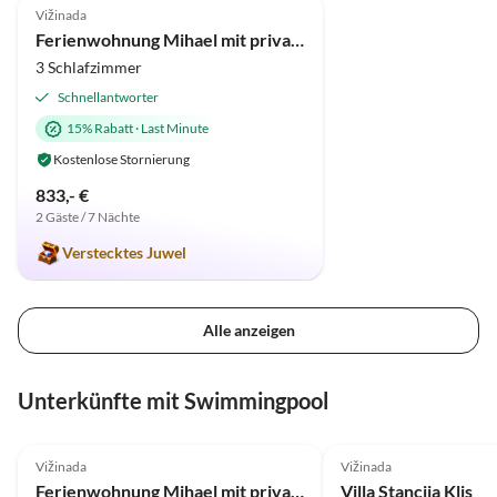
Vižinada
Ferienwohnung Mihael mit privatem Pool
3 Schlafzimmer
Schnellantworter
15% Rabatt
·
Last Minute
Kostenlose Stornierung
833,- €
2 Gäste / 7 Nächte
Verstecktes Juwel
Alle anzeigen
Unterkünfte mit Swimmingpool
5.0
(1)
Vižinada
Vižinada
Ferienwohnung Mihael mit privatem Pool
Villa Stancija Klis