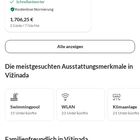
Schnellantworter
Kostenlose Stornierung
1.706,25 €
2 Gäste / 7 Nächte
Alle anzeigen
Die meistgesuchten Ausstattungsmerkmale in
Vižinada
Swimmingpool
WLAN
Klimaanlage
15 Unterkünfte
23 Unterkünfte
21 Unterkünfte
Familienfreundlich in Vižinada