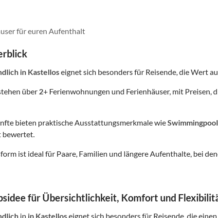
user für euren Aufenthalt
rblick
ndlich
in Kastellos
eignet sich besonders für Reisende, die Wert auf 
stehen über
2
+ Ferienwohnungen und Ferienhäuser, mit Preisen, d
nfte bieten praktische Ausstattungsmerkmale wie
Swimmingpool
 bewertet.
form ist ideal für Paare, Familien und längere Aufenthalte, bei
sidee für Übersichtlichkeit, Komfort und Flexibilit
ndlich
in
in Kastellos
eignet sich besonders für Reisende, die einen