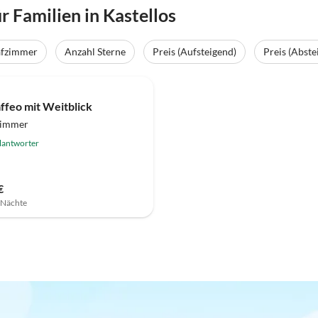
 Familien in Kastellos
afzimmer
Anzahl Sterne
Preis (Aufsteigend)
Preis (Abste
affeo mit Weitblick
zimmer
lantworter
€
7 Nächte