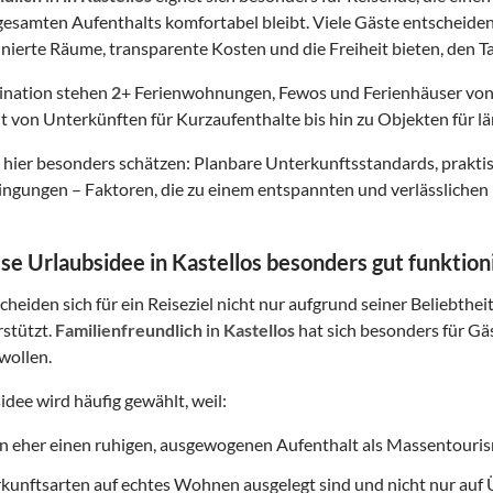
esamten Aufenthalts komfortabel bleibt. Viele Gäste entscheide
finierte Räume, transparente Kosten und die Freiheit bieten, den Ta
tination stehen
2
+ Ferienwohnungen, Fewos und Ferienhäuser von
t von Unterkünften für Kurzaufenthalte bis hin zu Objekten für lä
hier besonders schätzen: Planbare Unterkunftsstandards, prakt
gungen – Faktoren, die zu einem entspannten und verlässlichen 
e Urlaubsidee in Kastellos besonders gut funktion
heiden sich für ein Reiseziel nicht nur aufgrund seiner Beliebthei
rstützt.
Familienfreundlich
in
Kastellos
hat sich besonders für Gäs
wollen.
idee wird häufig gewählt, weil:
on eher einen ruhigen, ausgewogenen Aufenthalt als Massentouri
rkunftsarten auf echtes Wohnen ausgelegt sind und nicht nur au