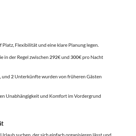
Platz, Flexibilität und eine klare Planung legen.
ie in der Regel zwischen
292
€ und
300
€ pro Nacht
, und
2
Unterkünfte wurden von früheren Gästen
 denen Unabhängigkeit und Komfort im Vordergrund
ät
 Urlaub suchen, der sich einfach organisieren lässt und