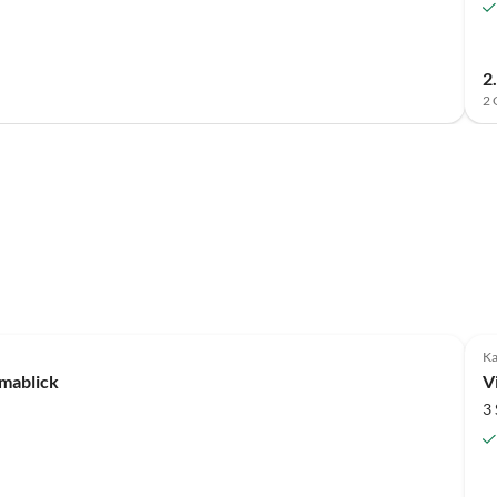
2
2 
Ka
amablick
V
3