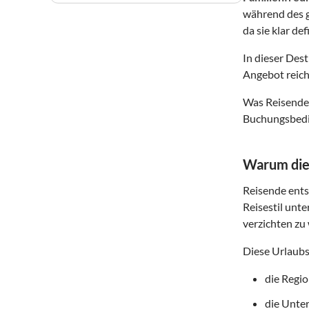
während des g
da sie klar de
In dieser Des
Angebot reich
Was Reisende 
Buchungsbedin
Warum dies
Reisende entsc
Reisestil unte
verzichten zu 
Diese Urlaubs
die Regi
die Unte