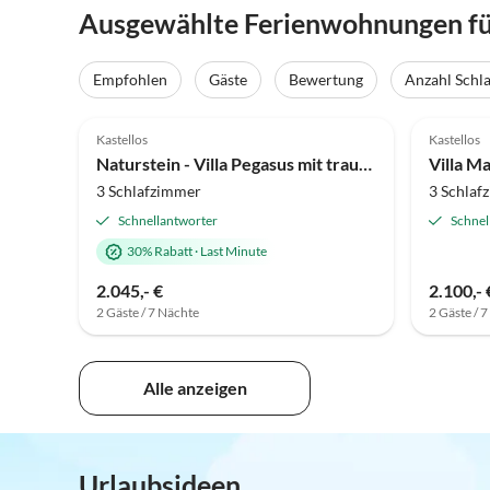
Ausgewählte Ferienwohnungen für
Empfohlen
Gäste
Bewertung
Anzahl Schl
Kastellos
Kastellos
Naturstein - Villa Pegasus mit traumhaftem Panoramablick
Villa M
3 Schlafzimmer
3 Schlaf
Schnellantworter
Schnel
30% Rabatt
·
Last Minute
2.045,- €
2.100,- 
2 Gäste / 7 Nächte
2 Gäste / 
Alle anzeigen
Urlaubsideen