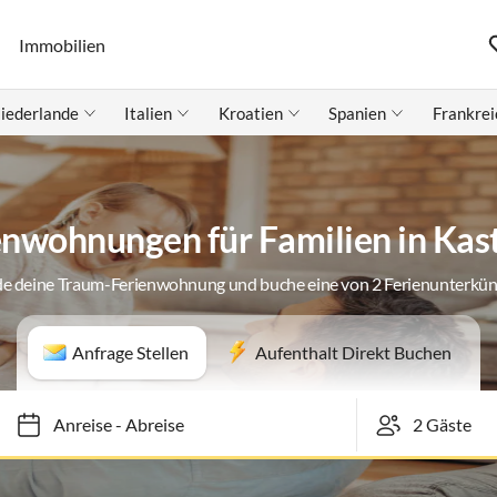
Immobilien
iederlande
Italien
Kroatien
Spanien
Frankrei
enwohnungen für Familien in Kast
de deine Traum-Ferienwohnung und buche eine von 2 Ferienunterkün
Anfrage Stellen
Aufenthalt Direkt Buchen
Anreise
-
Abreise