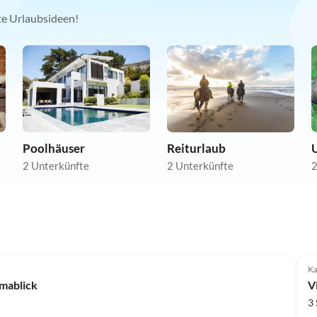
kte Urlaubsideen!
Poolhäuser
Reiturlaub
U
2 Unterkünfte
2 Unterkünfte
2
Ka
amablick
V
3