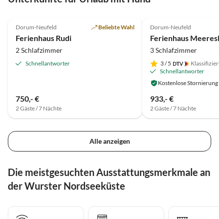
5.0
(26)
Top-Inserat
5.0
(19)
Dorum-Neufeld
Beliebte Wahl
Dorum-Neufeld
Ferienhaus Rudi
Ferienhaus Meeres
2 Schlafzimmer
3 Schlafzimmer
Schnellantworter
3
/ 5
Klassifizie
Schnellantworter
Kostenlose Stornierung
750,- €
933,- €
2 Gäste / 7 Nächte
2 Gäste / 7 Nächte
Alle anzeigen
Die meistgesuchten Ausstattungsmerkmale an
der Wurster Nordseeküste