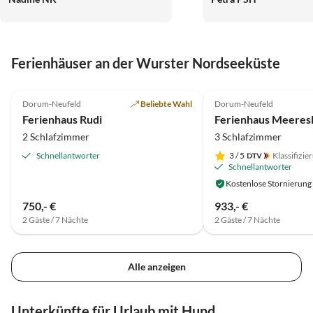
Ferienhäuser an der Wurster Nordseeküste
5.0
(26)
Top-Inserat
5.0
(19)
Dorum-Neufeld
Beliebte Wahl
Dorum-Neufeld
Ferienhaus Rudi
Ferienhaus Meeres
2 Schlafzimmer
3 Schlafzimmer
Schnellantworter
3
/ 5
Klassifizie
Schnellantworter
Kostenlose Stornierung
750,- €
933,- €
2 Gäste / 7 Nächte
2 Gäste / 7 Nächte
Alle anzeigen
Unterkünfte für Urlaub mit Hund