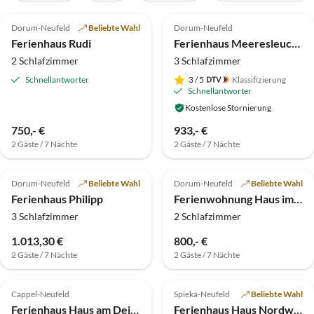
5.0
(26)
Top-Inserat
5.0
(19)
Top-Inserat
Dorum-Neufeld
Beliebte Wahl
Dorum-Neufeld
Ferienhaus Rudi
Ferienhaus Meeresleuchten
2 Schlafzimmer
3 Schlafzimmer
Schnellantworter
3
/ 5
Klassifizierung
Schnellantworter
Kostenlose Stornierung
750,- €
933,- €
2 Gäste / 7 Nächte
2 Gäste / 7 Nächte
5.0
(9)
Top-Inserat
4.6
(8)
Top-Inserat
Dorum-Neufeld
Beliebte Wahl
Dorum-Neufeld
Beliebte Wahl
Ferienhaus Philipp
Ferienwohnung Haus im Friesenstil
3 Schlafzimmer
2 Schlafzimmer
1.013,30 €
800,- €
2 Gäste / 7 Nächte
2 Gäste / 7 Nächte
5.0
(5)
Top-Inserat
5.0
(4)
Top-Inserat
Cappel-Neufeld
Spieka-Neufeld
Beliebte Wahl
Ferienhaus Haus am Deich
Ferienhaus Haus Nordwind