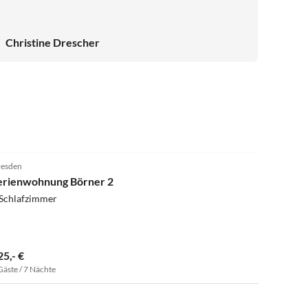
Christine Drescher
5.0
(2)
esden
erienwohnung Börner 2
 Schlafzimmer
25,- €
Gäste / 7 Nächte