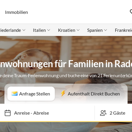
Immobilien
iederlande
Italien
Kroatien
Spanien
Frankrei
enwohnungen für Familien in Rad
e deine Traum-Ferienwohnung und buche eine von 21 Ferienunterkü
Anfrage Stellen
Aufenthalt Direkt Buchen
Anreise
-
Abreise