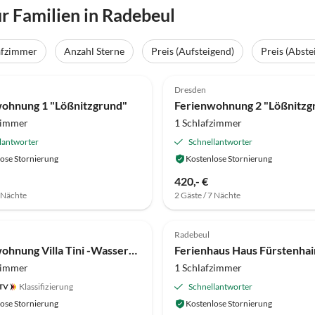
 Familien in Radebeul
afzimmer
Anzahl Sterne
Preis (Aufsteigend)
Preis (Abste
(5)
5.0
(3)
Dresden
ohnung 1 "Lößnitzgrund"
Ferienwohnung 2 "Lößnitzg
zimmer
1 Schlafzimmer
lantworter
Schnellantworter
ose Stornierung
Kostenlose Stornierung
420,- €
7 Nächte
2 Gäste / 7 Nächte
Top-Inserat
Radebeul
Ferienwohnung Villa Tini -Wasserturm
Ferienhaus Haus Fürstenhai
zimmer
1 Schlafzimmer
Klassifizierung
Schnellantworter
ose Stornierung
Kostenlose Stornierung