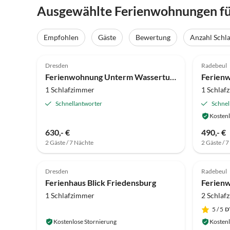
Ausgewählte Ferienwohnungen für
Empfohlen
Gäste
Bewertung
Anzahl Schl
5.0
(33)
Top-Inserat
4.9
Dresden
Radebeul
Ferienwohnung Unterm Wasserturm
Ferienw
1 Schlafzimmer
1 Schlaf
Schnellantworter
Schnel
Kostenl
630,- €
490,- €
2 Gäste / 7 Nächte
2 Gäste / 
Dresden
Radebeul
Ferienhaus Blick Friedensburg
1 Schlafzimmer
2 Schlaf
5
/ 5
Kostenlose Stornierung
Kostenl