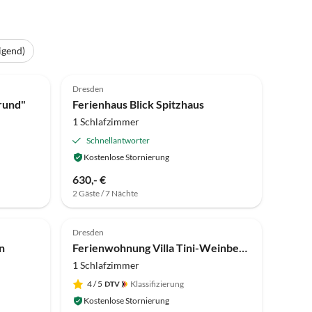
igend)
Dresden
rund"
Ferienhaus Blick Spitzhaus
1 Schlafzimmer
Schnellantworter
Kostenlose Stornierung
630,- €
2 Gäste / 7 Nächte
Dresden
n
Ferienwohnung Villa Tini-Weinbergblick
1 Schlafzimmer
4
/ 5
Klassifizierung
Kostenlose Stornierung