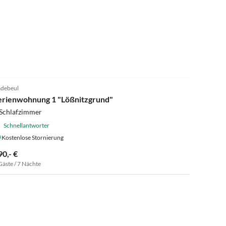
4.9
(5)
debeul
erienwohnung 1 "Lößnitzgrund"
 Schlafzimmer
Schnellantworter
Kostenlose Stornierung
90,- €
Gäste / 7 Nächte