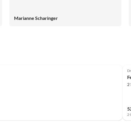
Marianne Scharinger
Dr
F
2
5
2 