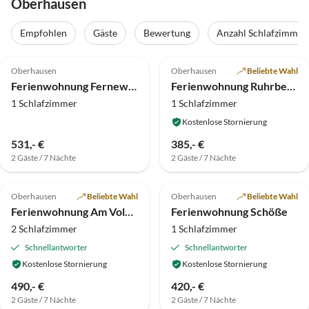
Oberhausen
Empfohlen
Gäste
Bewertung
Anzahl Schlafzimmer
5.0
(108)
5.0
(47)
Oberhausen
Oberhausen
Beliebte Wahl
Ferienwohnung Fernewald
Ferienwohnung Ruhrbettchen
1 Schlafzimmer
1 Schlafzimmer
Kostenlose Stornierung
531,- €
385,- €
2 Gäste / 7 Nächte
2 Gäste / 7 Nächte
5.0
(47)
Top-Inserat
4.9
(15)
Oberhausen
Beliebte Wahl
Oberhausen
Beliebte Wahl
Ferienwohnung Am Volksgarten in Oberhausen
Ferienwohnung Schöße
2 Schlafzimmer
1 Schlafzimmer
Schnellantworter
Schnellantworter
Kostenlose Stornierung
Kostenlose Stornierung
490,- €
420,- €
2 Gäste / 7 Nächte
2 Gäste / 7 Nächte