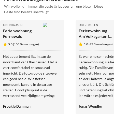
Wir wollen dir immer die beste Urlaubserfahrung bieten. Diese
Gäste sind bereits überzeugt.
OBERHAUSEN
OBERHAUSEN
Ferienwohnung
Ferienwohnung
Fernewald
Am Volksgarten in
Oberhausen
5.0 (108 Bewertungen)
5.0 (47 Bewertungen)
Het appartement ligt in aan de
Es war eine sehr schö
noordrand van Oberhausen. Het is
Ferienwohnung, sie lie
zeer comfortabel en smaakvol
ruhig. Die Familie von
ingericht. De foto's op de site geven
sehr nett, Herr von gö
een goed beeld. Wie fietsen
an der Haltestelle abg
meeneemt, kan die in de garage
alles erklärt. Die Sch
stallen. Groot pluspunt is de
und bezahlung lief oh
verrassend veelzijdige omgeving:
Ich würde es jederzeit
natuur en industrieel erfgoed. Niet
buchen.
Froukje Damman
Jonas Wendler
alleen mijnen, Halden en hoogovens,
maar ook oude woonwijken, zoals