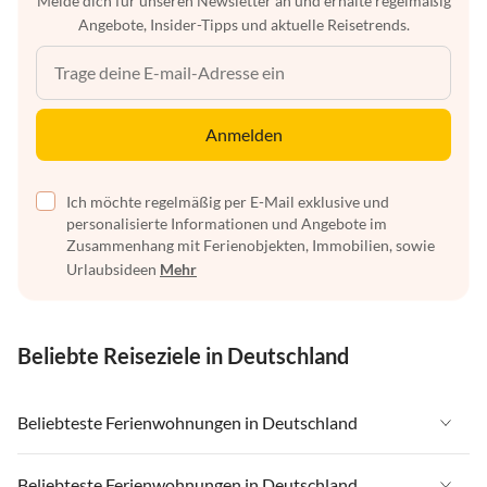
Melde dich für unseren Newsletter an und erhalte regelmäßig
Angebote, Insider-Tipps und aktuelle Reisetrends.
Anmelden
Ich möchte regelmäßig per E-Mail exklusive und
personalisierte Informationen und Angebote im
Zusammenhang mit Ferienobjekten, Immobilien, sowie
Urlaubsideen
Mehr
Beliebte Reiseziele in Deutschland
Beliebteste Ferienwohnungen in Deutschland
Ferienwohnungen in Deutschland
Beliebteste Ferienwohnungen in Deutschland