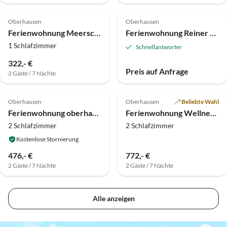
5.0
(2)
4.9
(2)
Oberhausen
Oberhausen
Ferienwohnung Meerschiff
Ferienwohnung Reiner und Regina Focke
1 Schlafzimmer
Schnellantworter
322,- €
Preis auf Anfrage
2 Gäste / 7 Nächte
5.0
(2)
Oberhausen
Oberhausen
Beliebte Wahl
Ferienwohnung oberhausen
Ferienwohnung Wellnessapartment Oberhausen 2
2 Schlafzimmer
2 Schlafzimmer
Kostenlose Stornierung
476,- €
772,- €
2 Gäste / 7 Nächte
2 Gäste / 7 Nächte
Alle anzeigen