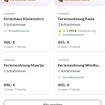
Top-Inserat
Top-Inserat
Greetsiel
Greetsiel
Ferienhaus Küstenstern
Ferienwohnung Paula
2 Schlafzimmer
2 Schlafzimmer
Schnellantworter
5
/ 5
Klassifizierung
Schnellantworter
960,- €
855,- €
2 Gäste / 7 Nächte
2 Gäste / 7 Nächte
Top-Inserat
Top-Inserat
Greetsiel
Greetsiel
Ferienwohnung Maartje
Ferienwohnung Windhuus 4
1 Schlafzimmer
1 Schlafzimmer
Schnellantworter
890,- €
850,- €
2 Gäste / 7 Nächte
2 Gäste / 7 Nächte
Alle anzeigen