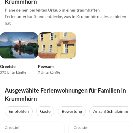
Krummhörn
Plane deinen perfekten Urlaub in einer traumhaften
Ferienunterkunft und entdecke, was in Krummhörn alles zu bieten
hat
Greetsiel
Pewsum
575 Unterkünfte
7 Unterkünfte
Ausgewählte Ferienwohnungen für Familien in
Krummhörn
Empfohlen
Gäste
Bewertung
Anzahl Schlafzimmer
5.0
(69)
Top-Inserat
4.9
(46)
Top-Inserat
Greetsiel
Greetsiel