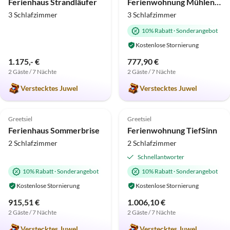
Ferienhaus Strandläufer
Ferienwohnung Mühlengruß
3 Schlafzimmer
3 Schlafzimmer
10% Rabatt
·
Sonderangebot
Kostenlose Stornierung
1.175,- €
777,90 €
2 Gäste / 7 Nächte
2 Gäste / 7 Nächte
Verstecktes Juwel
Verstecktes Juwel
4.8
(39)
Top-Inserat
5.0
(34)
Top-Inserat
Greetsiel
Greetsiel
Ferienhaus Sommerbrise
Ferienwohnung TiefSinn
2 Schlafzimmer
2 Schlafzimmer
Schnellantworter
10% Rabatt
·
Sonderangebot
10% Rabatt
·
Sonderangebot
Kostenlose Stornierung
Kostenlose Stornierung
915,51 €
1.006,10 €
2 Gäste / 7 Nächte
2 Gäste / 7 Nächte
Verstecktes Juwel
Verstecktes Juwel