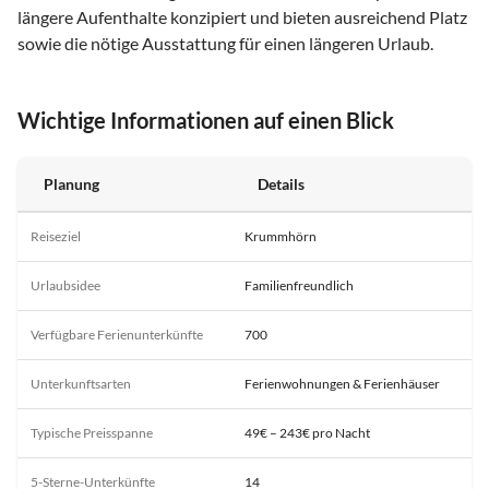
längere Aufenthalte konzipiert und bieten ausreichend Platz
sowie die nötige Ausstattung für einen längeren Urlaub.
Wichtige Informationen auf einen Blick
Planung
Details
Reiseziel
Krummhörn
Urlaubsidee
Familienfreundlich
Verfügbare Ferienunterkünfte
700
Unterkunftsarten
Ferienwohnungen & Ferienhäuser
Typische Preisspanne
49€ – 243€ pro Nacht
5-Sterne-Unterkünfte
14