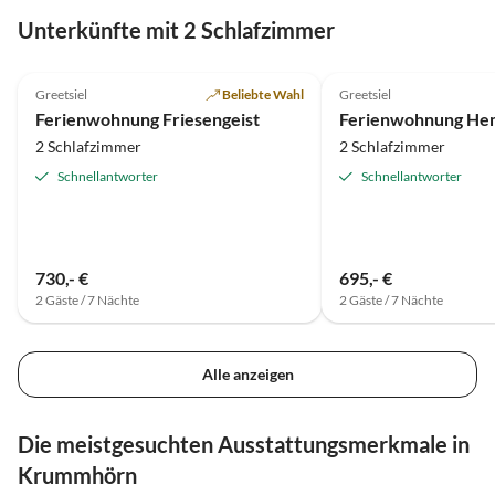
Unterkünfte mit 2 Schlafzimmer
4.9
(18)
4.9
(12)
Greetsiel
Beliebte Wahl
Greetsiel
Ferienwohnung Friesengeist
2 Schlafzimmer
2 Schlafzimmer
Schnellantworter
Schnellantworter
730,- €
695,- €
2 Gäste / 7 Nächte
2 Gäste / 7 Nächte
Alle anzeigen
Die meistgesuchten Ausstattungsmerkmale in
Krummhörn