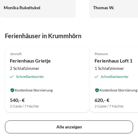
und die Bäckerei sind fußläufig
Monika Rukeltukel
Thomas W.
erreichbar. Einfach optimal! Die
Betreuung durch Frau Erdmann ist
sehr herzlich und sehr kompetent.
Wir werden sicherlich wieder einen
Ferienhäuser in Krummhörn
wunderschönen Urlaub im
Strandläufer verbringen und
5.0
(17)
Top-Inserat
4.8
(10)
können das Ferienhaus weiter
Jennelt
Pewsum
empfehlen.
Ferienhaus Grietje
Ferienhaus Loft 1
2 Schlafzimmer
1 Schlafzimmer
Schnellantworter
Schnellantworter
Kostenlose Stornierung
Kostenlose Stornierung
540,- €
620,- €
2 Gäste / 7 Nächte
2 Gäste / 7 Nächte
Alle anzeigen