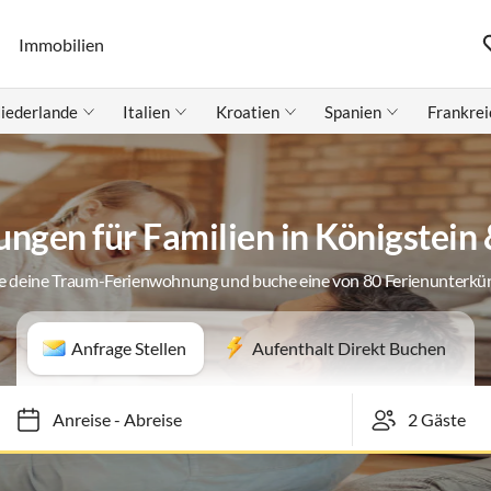
Immobilien
iederlande
Italien
Kroatien
Spanien
Frankrei
ngen für Familien in Königstei
e deine Traum-Ferienwohnung und buche eine von 80 Ferienunterkü
Anfrage Stellen
Aufenthalt Direkt Buchen
Anreise
-
Abreise