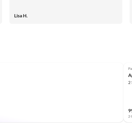
Lisa H.
Pa
A
2
9
2 