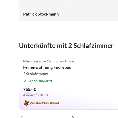
kleine Runde drehen oder eine große Tour machen will.
Vielen Dank für die schöne Zeit wir behalten diesen
Patrick Stockmann
Urlaub in toller Erinnerung!
Unterkünfte mit 2 Schlafzimmer
5.0
(15)
Königstein in der Sächsischen Schweiz
Ferienwohnung Fuchsbau
2 Schlafzimmer
Schnellantworter
765,- €
2 Gäste / 7 Nächte
Verstecktes Juwel