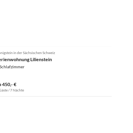
3.3
(2)
nigstein in der Sächsischen Schweiz
erienwohnung Lilienstein
 Schlafzimmer
b 450,- €
Gäste / 7 Nächte