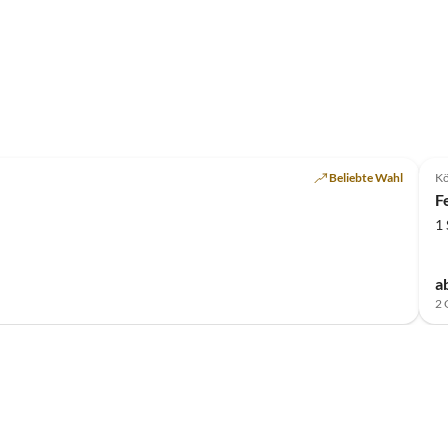
Beliebte Wahl
Kö
F
1
a
2 