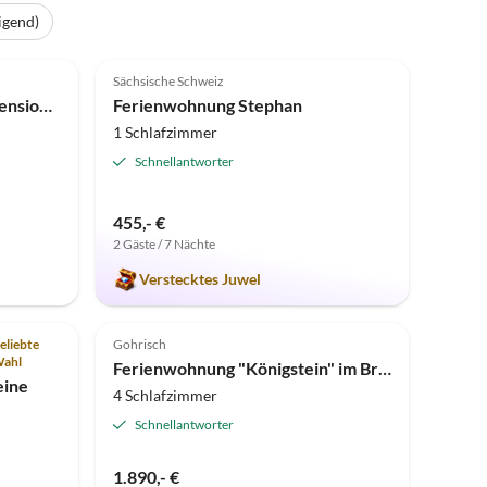
igend)
5.0
(5)
Sächsische Schweiz
Gästezimmer in der Ferienpension Gabriele
Ferienwohnung Stephan
1 Schlafzimmer
Schnellantworter
455,- €
2 Gäste / 7 Nächte
Verstecktes Juwel
Top-Inserat
eliebte
Gohrisch
ahl
Ferienwohnung "Königstein" im Brunnenhof
eine
4 Schlafzimmer
Schnellantworter
1.890,- €