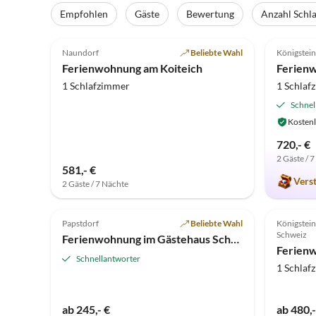
Empfohlen
Gäste
Bewertung
Anzahl Schl
5.0
(11)
Top-Inserat
5.0
Naundorf
Beliebte Wahl
Königstein
Ferienwohnung am Koiteich
1 Schlafzimmer
1 Schlaf
Schnel
Kostenl
720,- €
2 Gäste / 
581,- €
Vers
2 Gäste / 7 Nächte
5.0
(5)
4.5
Papstdorf
Beliebte Wahl
Königstein
Schweiz
Ferienwohnung im Gästehaus Schmidt
Ferien
Schnellantworter
1 Schlaf
ab 245,- €
ab 480,-