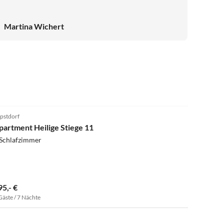
Martina Wichert
pstdorf
partment Heilige Stiege 11
 Schlafzimmer
95,- €
Gäste / 7 Nächte