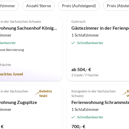
afzimmer
Anzahl Sterne
Preis (Aufsteigend)
Preis (Abste
(8)
5.0
(5)
 in der Sächsischen Schweiz
Gohrisch
Ferienwohnung Sachsenhof Königstein
zimmer
1 Schlafzimmer
lantworter
Schnellantworter
ose Stornierung
7 Nächte
ab 504,- €
tecktes Juwel
2 Gäste / 7 Nächte
(2)
5.0
(1)
 in der Sächsischen
Beliebte
Königstein in der Sächsischen
B
Wahl
Schweiz
W
wohnung Zugspitze
Ferienwohnung Schrammst
zimmer
1 Schlafzimmer
Schnellantworter
 €
700,- €