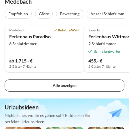
Medebach
Empfohlen
Gäste
Bewertung
Anzahl Schlafzimmer
4.9
(28)
4.9
(18)
Medebach
Beliebte Wahl
Sauerland
Ferienhaus Paradiso
6 Schlafzimmer
2 Schlafzimmer
Schnellantworter
ab 1.715,- €
455,- €
2 Gäste / 7 Nächte
2 Gäste / 7 Nächte
Alle anzeigen
Urlaubsideen
Nicht sicher, wohin es gehen soll? Entdecken Sie
perfekte Urlaubsideen!