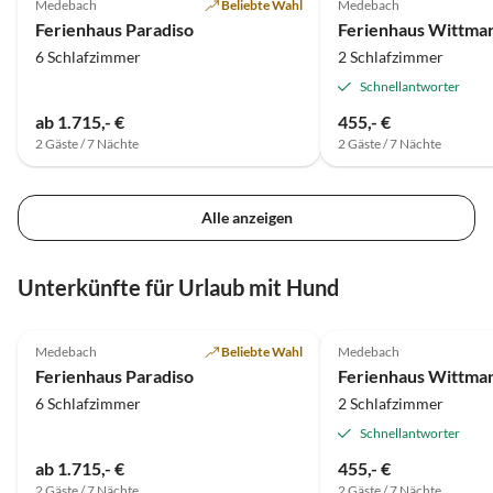
Medebach
Beliebte Wahl
Medebach
Eindrü
Ferienhaus Paradiso
tollen
6 Schlafzimmer
2 Schlafzimmer
Schnellantworter
ab 1.715,- €
455,- €
2 Gäste / 7 Nächte
2 Gäste / 7 Nächte
Alle anzeigen
Unterkünfte für Urlaub mit Hund
4.9
(28)
4.9
(18)
Medebach
Beliebte Wahl
Medebach
Ferienhaus Paradiso
6 Schlafzimmer
2 Schlafzimmer
Schnellantworter
ab 1.715,- €
455,- €
2 Gäste / 7 Nächte
2 Gäste / 7 Nächte