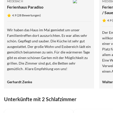
MEDEBACH
MEDEB
Ferienhaus Paradiso
Ferie
/ Sau
4.9 (28 Bewertungen)
4.9
Wir haben das Haus im Mai gemietet um unser
Der Em
Familientreffen dort auszurichten. Es war alles sehr
willko
schön. Gepflegt und sauber. Die Küche ist sehr gut
einer 
ausgestattet. Der große Wohn und Essbereich lädt ein
Platz 
gemütlich beisammen zu sein. Für die wärmeren Tage
allem 
gibt es einen schönen Garten mit der Möglichkeit zu
Eine W
grillen. Die Zimmer sind gut, die Betten sehr
Verwei
gemütlich . Klare Empfehlung von uns!
einen A
Einkau
Gerhardt Zenke
Walte
Imbiss
Wer ge
sehr v
Unterkünfte mit 2 Schlafzimmer
Medeba
bedeut
4.9
(28)
4.9
(18)
Asien.