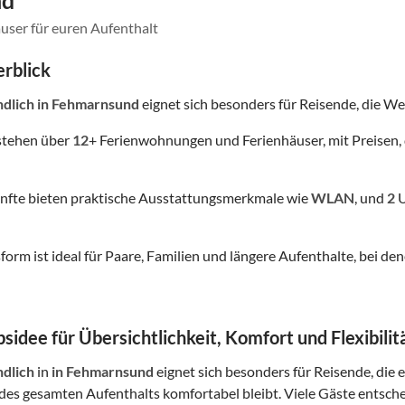
nd
user für euren Aufenthalt
rblick
ndlich
in Fehmarnsund
eignet sich besonders für Reisende, die Wert
stehen über
12
+ Ferienwohnungen und Ferienhäuser, mit Preisen, 
nfte bieten praktische Ausstattungsmerkmale wie
WLAN
, und
2
U
form ist ideal für Paare, Familien und längere Aufenthalte, bei
sidee für Übersichtlichkeit, Komfort und Flexibilit
ndlich
in
in Fehmarnsund
eignet sich besonders für Reisende, die e
es gesamten Aufenthalts komfortabel bleibt. Viele Gäste entsch