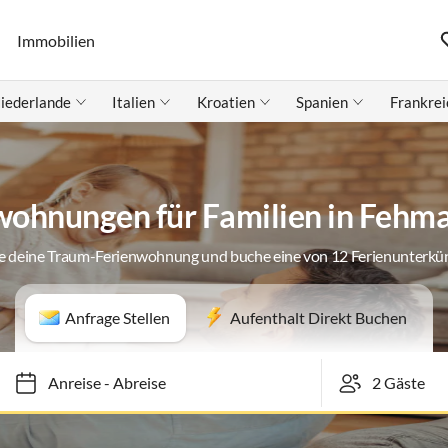
Immobilien
iederlande
Italien
Kroatien
Spanien
Frankrei
wohnungen für Familien in Fehm
e deine Traum-Ferienwohnung und buche eine von 12 Ferienunterkü
Anfrage Stellen
Aufenthalt Direkt Buchen
Anreise
-
Abreise