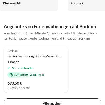
Kloskowski
Sascha P.
immer gut und dieser ist sehr
hilfsbereit. Wir als Familie können
"dat Rosenhuus" nur empfehlen
und kommen sehr gerne wieder!
Angebote von Ferienwohnungen auf Borkum
Hier findest du 1 Last Minute Angebote sowie 1 Sonderangebote
für Ferienhäuser, Ferienwohnungen und Fincas auf Borkum
4.5
(1)
Borkum
Ferienwohnung 35 - FeWo mit Meerblick - Ostbalkon - Haus Seeblick
1 Bäder
Schnellantworter
10% Rabatt
·
Last Minute
693,50 €
2 Gäste / 7 Nächte
Alle anzeigen