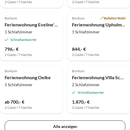
2 Gäste / 7 Nächte
2 Gäste / 7 Nächte
Top-Inserat
Borkum
Borkum
Beliebte Wahl
Ferienwohnung Eveline's Appartement
Ferienwohnung Upholmstr. 116, Borkum
1 Schlafzimmer
1 Schlafzimmer
Schnellantworter
796,- €
844,- €
2 Gäste / 7 Nächte
2 Gäste / 7 Nächte
Top-Inserat
Borkum
Borkum
Ferienwohnung Oelke
Ferienwohnung Villa Scherz - Belétage
1 Schlafzimmer
2 Schlafzimmer
Schnellantworter
ab 700,- €
1.870,- €
2 Gäste / 7 Nächte
2 Gäste / 7 Nächte
Alle anzeigen