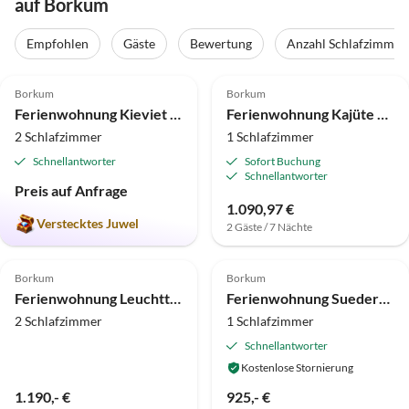
auf Borkum
Empfohlen
Gäste
Bewertung
Anzahl Schlafzimmer
4.9
(6)
Top-Inserat
4.5
(5)
Borkum
Borkum
Ferienwohnung Kieviet - Haus Seewind
Ferienwohnung Kajüte Villa Robinson
2 Schlafzimmer
1 Schlafzimmer
Schnellantworter
Sofort Buchung
Schnellantworter
Preis auf Anfrage
1.090,97 €
Verstecktes Juwel
2 Gäste / 7 Nächte
4.9
(3)
5.0
(1)
Borkum
Borkum
Ferienwohnung Leuchtturmfeuer
Ferienwohnung Suederhoek
2 Schlafzimmer
1 Schlafzimmer
Schnellantworter
Kostenlose Stornierung
1.190,- €
925,- €