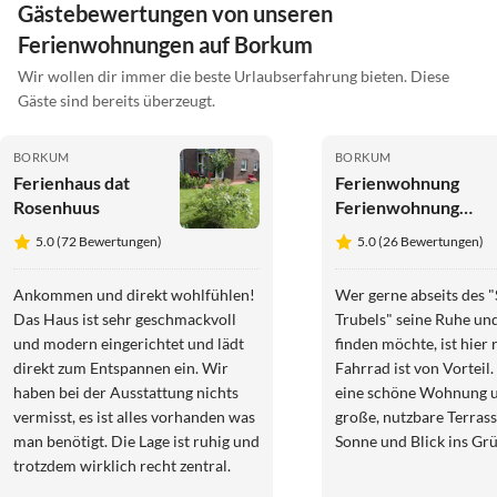
Gästebewertungen von unseren
Ferienwohnungen auf Borkum
Wir wollen dir immer die beste Urlaubserfahrung bieten. Diese
Gäste sind bereits überzeugt.
BORKUM
BORKUM
Ferienhaus dat
Ferienwohnung
Rosenhuus
Ferienwohnung
Südstrandkrabbe
5.0 (72 Bewertungen)
5.0 (26 Bewertungen)
Haus Greune-Stee
49
Ankommen und direkt wohlfühlen!
Wer gerne abseits des "
Das Haus ist sehr geschmackvoll
Trubels" seine Ruhe un
und modern eingerichtet und lädt
finden möchte, ist hier r
direkt zum Entspannen ein. Wir
Fahrrad ist von Vorteil
haben bei der Ausstattung nichts
eine schöne Wohnung u
vermisst, es ist alles vorhanden was
große, nutzbare Terrass
man benötigt. Die Lage ist ruhig und
Sonne und Blick ins Grü
trotzdem wirklich recht zentral.
Der Kontakt zum Vermieter war/ist