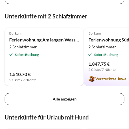
Unterkünfte mit 2 Schlafzimmer
4.4
(30)
5.0
(26)
Borkum
Borkum
Ferienwohnung Am langen Wasser 12 Feriendomizil "Am langen Wasser" 11
2 Schlafzimmer
2 Schlafzimmer
Sofort Buchung
Sofort Buchung
1.847,75 €
2 Gäste / 7 Nächte
1.510,70 €
Verstecktes Juwel
2 Gäste / 7 Nächte
Alle anzeigen
Unterkünfte für Urlaub mit Hund
4.5
(33)
4.8
(24)