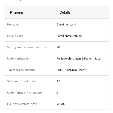
Planung
Details
Reiseziel
Barnimer Land
Urlaubsidee
Familienfreundlich
Verfügbare Ferienunterkünfte
28
Unterkunftsarten
Ferienwohnungen & Ferienhäuser
Typische Preisspanne
60€ – 652€ pro Nacht
5-Sterne-Unterkünfte
17
Unterkünfte mit Angeboten
0
Häufige Ausstattungen
WLAN