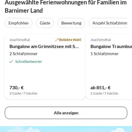
Ausgewählte Ferienwohnungen für Familien im
Barnimer Land
Empfohlen
Gäste
Bewertung
Anzahl Schlafzimmer
4.9
(18)
4.9
(14)
Joachimsthal
Beliebte Wahl
Joachimsthal
Bungalow am Grimnitzsee mit Seeblick
2 Schlafzimmer
1 Schlafzimmer
Schnellantworter
730,- €
ab 851,- €
2 Gäste / 7 Nächte
2 Gäste / 7 Nächte
Alle anzeigen