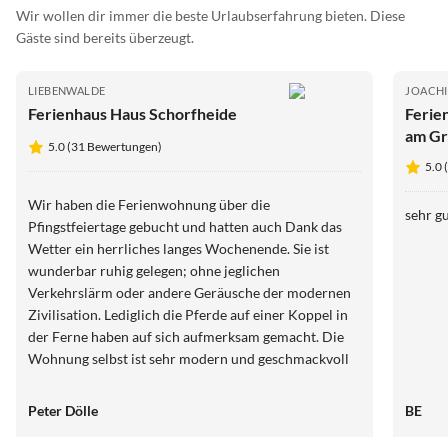
Wir wollen dir immer die beste Urlaubserfahrung bieten. Diese
Gäste sind bereits überzeugt.
LIEBENWALDE
JOACH
Ferienhaus Haus Schorfheide
Ferie
am Gr
5.0 (31 Bewertungen)
5.0
Wir haben die Ferienwohnung über die
sehr g
Pfingstfeiertage gebucht und hatten auch Dank das
Wetter ein herrliches langes Wochenende. Sie ist
wunderbar ruhig gelegen; ohne jeglichen
Verkehrslärm oder andere Geräusche der modernen
Zivilisation. Lediglich die Pferde auf einer Koppel in
der Ferne haben auf sich aufmerksam gemacht. Die
Wohnung selbst ist sehr modern und geschmackvoll
eingerichtet und wirkte sofort einladend. Da wir zu
allem Überfluss auch noch Glück mit dem Wetter
Peter Dölle
BE
hatten konnten wir jeweils Frühstück und
Abendessen im Freien auf der angrenzenden Terrasse