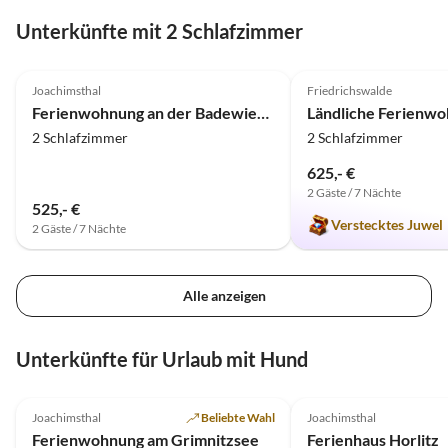
genießen. Selbst unser kleines Malheur mit den
Unterkünfte mit 2 Schlafzimmer
vergessenen Handtüchern wurde dank der guten
4.9
(17)
4.9
(9)
Betreuung vor Ort sofort geklärt.
Joachimsthal
Friedrichswalde
Ferienwohnung an der Badewiese Grimnitzsee
2 Schlafzimmer
2 Schlafzimmer
625,- €
2 Gäste / 7 Nächte
525,- €
Verstecktes Juwel
2 Gäste / 7 Nächte
Alle anzeigen
Unterkünfte für Urlaub mit Hund
5.0
(12)
5.0
(11)
Joachimsthal
Beliebte Wahl
Joachimsthal
Ferienwohnung am Grimnitzsee
Ferienhaus Horlitz