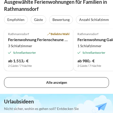
Ausgewählte Ferienwohnungen für Familien in
Rathmannsdorf
Empfohlen
Gäste
Bewertung
Anzahl Schlafzimmer
5.0
(5)
5.0
(1)
Rathmannsdorf
Beliebte Wahl
Rathmannsdorf
Ferienwohnung Ferienscheune Kaiserkrone
3 Schlafzimmer
1 Schlafzimmer
Schnellantworter
Schnellantworter
ab 1.513,- €
ab 980,- €
2 Gäste / 7 Nächte
2 Gäste / 7 Nächte
Alle anzeigen
Urlaubsideen
Nicht sicher, wohin es gehen soll? Entdecken Sie