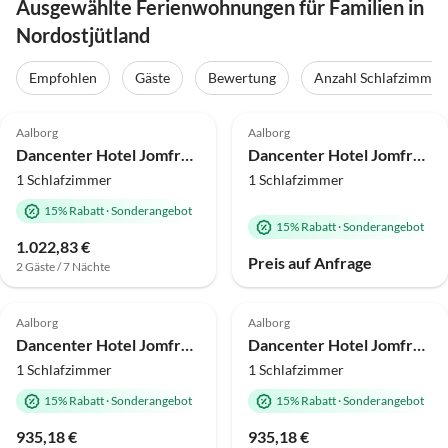
Ausgewählte Ferienwohnungen für Familien in
Nordostjütland
Empfohlen
Gäste
Bewertung
Anzahl Schlafzimmer
4.0
(240)
4.0
(216)
Aalborg
Aalborg
Dancenter Hotel Jomfru Ane Premium Doppelzimmer
Dancenter Hotel Jomfru Ane Premium Single
1 Schlafzimmer
1 Schlafzimmer
15% Rabatt
·
Sonderangebot
15% Rabatt
·
Sonderangebot
1.022,83 €
Preis auf Anfrage
2 Gäste / 7 Nächte
4.0
(11)
4.0
(1)
Aalborg
Aalborg
Dancenter Hotel Jomfru Ane Premium Twin
Dancenter Hotel Jomfru Ane Standard Doppelzimmer
1 Schlafzimmer
1 Schlafzimmer
15% Rabatt
·
Sonderangebot
15% Rabatt
·
Sonderangebot
935,18 €
935,18 €