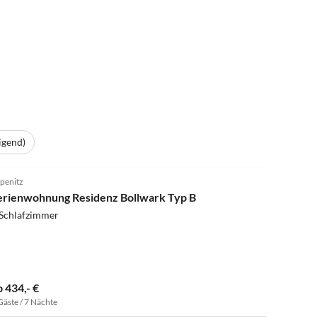
igend)
3.3
(1)
penitz
erienwohnung Residenz Bollwark Typ B
 Schlafzimmer
b 434,- €
Gäste / 7 Nächte