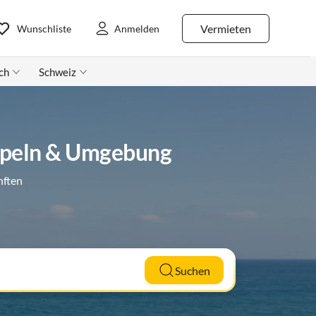
Vermieten
Wunschliste
Anmelden
ch
Schweiz
appeln & Umgebung
nften
Suchen