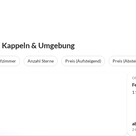
n Kappeln & Umgebung
afzimmer
Anzahl Sterne
Preis (Aufsteigend)
Preis (Abste
Ol
F
1
a
2 