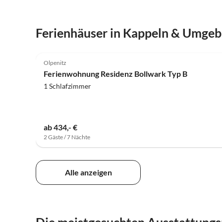
Ferienhäuser in Kappeln & Umge
3.3
(1)
Olpenitz
Ferienwohnung Residenz Bollwark Typ B
1 Schlafzimmer
ab 434,- €
2 Gäste / 7 Nächte
Alle anzeigen
Die meistgesuchten Ausstattung