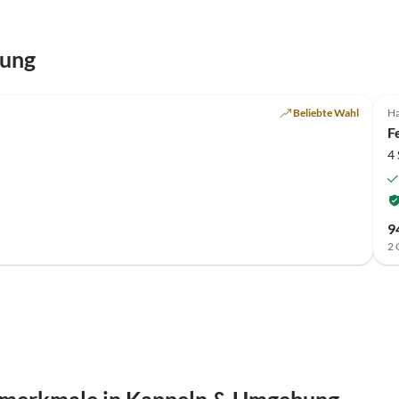
bung
Beliebte Wahl
Ha
F
4
9
2 
smerkmale in Kappeln & Umgebung