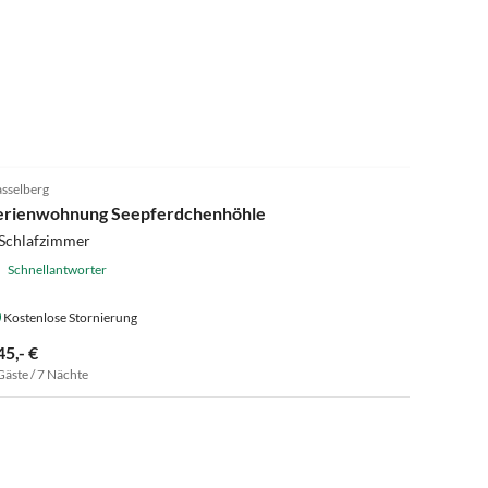
sselberg
erienwohnung Seepferdchenhöhle
 Schlafzimmer
Schnellantworter
Kostenlose Stornierung
45,- €
Gäste / 7 Nächte