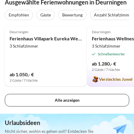
Ausgewählte Ferienwohnungen in Deurningen
Empfohlen
Gäste
Bewertung
Anzahl Schlafzimmer
4.5
(1)
5.0
(1)
Deurningen
Deurningen
Ferienhaus Villapark Eureka Wellness
3 Schlafzimmer
3 Schlafzimmer
Schnellantworter
ab 1.280,- €
2 Gäste / 7 Nächte
ab 1.050,- €
Verstecktes Juwel
2 Gäste / 7 Nächte
Alle anzeigen
Urlaubsideen
Nicht sicher, wohin es gehen soll? Entdecken Sie