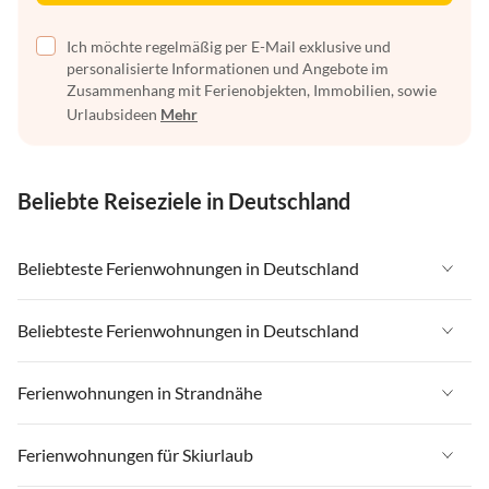
Ich möchte regelmäßig per E-Mail exklusive und
personalisierte Informationen und Angebote im
Zusammenhang mit Ferienobjekten, Immobilien, sowie
Urlaubsideen
Mehr
Beliebte Reiseziele in Deutschland
Beliebteste Ferienwohnungen in Deutschland
Ferienwohnungen in Deutschland
Beliebteste Ferienwohnungen in Deutschland
Ferienwohnungen in Ostsee
Ferienwohnungen in Deutschland
Ferienwohnungen in Strandnähe
Ferienwohnungen in Nordsee
Ferienwohnungen in Ostsee
Ferienwohnungen in Schleswig-Holstein
Ferienwohnungen in Strandnähe in Deutschland
Ferienwohnungen für Skiurlaub
Ferienwohnungen in Nordsee
Ferienwohnungen in Mecklenburg-Vorpommern