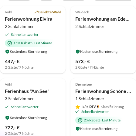
5.0
(35)
4.9
(8)
Vöhl
Beliebte Wahl
Waldeck
Ferienwohnung Elvira
Ferienwohnung am Edersee/National-Park
2 Schlafzimmer
2 Schlafzimmer
Schnellantworter
15% Rabatt
·
Last Minute
Kostenlose Stornierung
Kostenlose Stornierung
447,- €
573,- €
2 Gäste / 7 Nächte
2 Gäste / 7 Nächte
5.0
(5)
4.9
(4)
Vöhl
Diemelsee
Ferienhaus "Am See"
Ferienwohnung Schöne Aussicht
3 Schlafzimmer
1 Schlafzimmer
Schnellantworter
3
/ 5
Klassifizierung
Schnellantworter
Kostenlose Stornierung
2% Rabatt
·
Last Minute
722,- €
Kostenlose Stornierung
2 Gäste / 7 Nächte