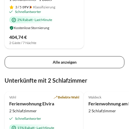
Thierolf's
3
/ 5
Klassifizierung
Schnellantworter
2% Rabatt
·
Last Minute
Kostenlose Stornierung
404,74 €
2 Gäste / 7 Nächte
Alle anzeigen
Unterkünfte mit 2 Schlafzimmer
5.0
(35)
4.9
(8)
Vöhl
Beliebte Wahl
Waldeck
Ferienwohnung Elvira
2 Schlafzimmer
2 Schlafzimmer
Schnellantworter
15% Rabatt
·
Last Minute