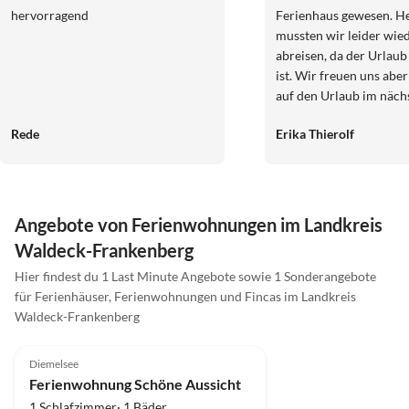
hervorragend
Ferienhaus gewesen. H
mussten wir leider wie
abreisen, da der Urlaub
ist. Wir freuen uns aber
auf den Urlaub im näch
am Edersee in dem
Rede
Erika Thierolf
wunderschönen Ferien
absolut toller Aussicht
Edersee. Es ist einfach 
schönste Ort für eine 
Erholung! Man kann s
Angebote von Ferienwohnungen im Landkreis
und auf sehr schönen 
Waldeck-Frankenberg
Rad fahren. Die Natur d
Hier findest du 1 Last Minute Angebote sowie 1 Sonderangebote
unbeschreiblich schön. Das
für Ferienhäuser, Ferienwohnungen und Fincas im Landkreis
Ferienhaus ist lichtdur
Waldeck-Frankenberg
mit allem ausgestattet
4.9
(4)
braucht. Mit Frau Busc
eine super tolle Vermie
Diemelsee
Wohnung. Wir kommen
Ferienwohnung Schöne Aussicht
wieder :-) Liebe Grüße von den
1 Schlafzimmer· 1 Bäder