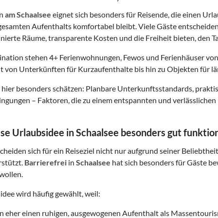
in
am Schaalsee
eignet sich besonders für Reisende, die einen Urla
esamten Aufenthalts komfortabel bleibt. Viele Gäste entscheide
finierte Räume, transparente Kosten und die Freiheit bieten, den Ta
tination stehen
4
+ Ferienwohnungen, Fewos und Ferienhäuser von
t von Unterkünften für Kurzaufenthalte bis hin zu Objekten für lä
hier besonders schätzen: Planbare Unterkunftsstandards, prakt
gungen – Faktoren, die zu einem entspannten und verlässlichen 
e Urlaubsidee in Schaalsee besonders gut funktion
heiden sich für ein Reiseziel nicht nur aufgrund seiner Beliebthei
rstützt.
Barrierefrei
in
Schaalsee
hat sich besonders für Gäste bew
wollen.
idee wird häufig gewählt, weil:
on eher einen ruhigen, ausgewogenen Aufenthalt als Massentouri