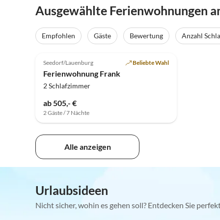
Ausgewählte Ferienwohnungen a
Empfohlen
Gäste
Bewertung
Anzahl Schl
5.0
(15)
Top-Inserat
Seedorf/Lauenburg
Beliebte Wahl
Ferienwohnung Frank
2 Schlafzimmer
ab 505,- €
2 Gäste / 7 Nächte
Alle anzeigen
Urlaubsideen
Nicht sicher, wohin es gehen soll? Entdecken Sie perfe