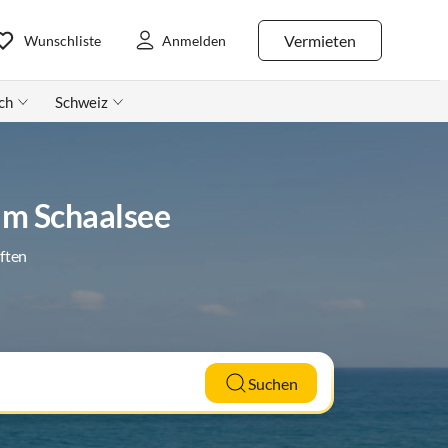
Vermieten
Wunschliste
Anmelden
ch
Schweiz
am Schaalsee
ften
Suchen