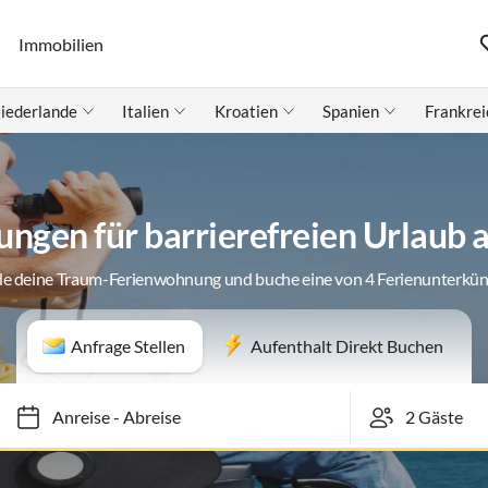
Immobilien
iederlande
Italien
Kroatien
Spanien
Frankrei
ngen für barrierefreien Urlaub 
de deine Traum-Ferienwohnung und buche eine von 4 Ferienunterkün
Anfrage Stellen
Aufenthalt Direkt Buchen
Anreise
-
Abreise