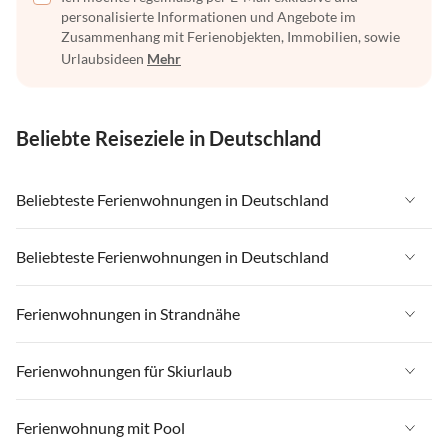
personalisierte Informationen und Angebote im
Zusammenhang mit Ferienobjekten, Immobilien, sowie
Urlaubsideen
Mehr
Beliebte Reiseziele in Deutschland
Beliebteste Ferienwohnungen in Deutschland
Ferienwohnungen in Deutschland
Beliebteste Ferienwohnungen in Deutschland
Ferienwohnungen in Ostsee
Ferienwohnungen in Deutschland
Ferienwohnungen in Strandnähe
Ferienwohnungen in Nordsee
Ferienwohnungen in Ostsee
Ferienwohnungen in Schleswig-Holstein
Ferienwohnungen in Strandnähe in Deutschland
Ferienwohnungen für Skiurlaub
Ferienwohnungen in Nordsee
Ferienwohnungen in Mecklenburg-Vorpommern
Ferienwohnungen in Strandnähe in Ostsee
Ferienwohnungen in Schleswig-Holstein
Ferienwohnungen für Skiurlaub in Deutschland
Ferienwohnung mit Pool
Ferienwohnungen in Niedersachsen
Ferienwohnungen in Strandnähe in Nordsee