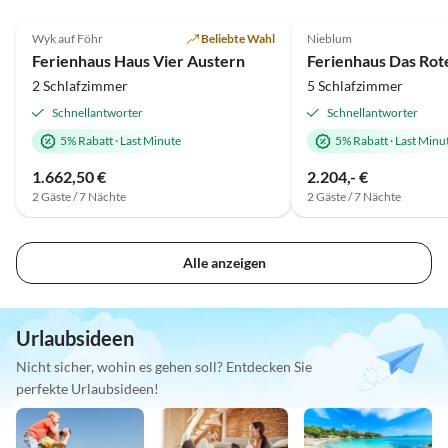
4.8
(6)
4.9
(4)
Wyk auf Föhr
Beliebte Wahl
Nieblum
Ferienhaus Haus Vier Austern
Ferienhaus Das Rot
2 Schlafzimmer
5 Schlafzimmer
Schnellantworter
Schnellantworter
5% Rabatt
·
Last Minute
5% Rabatt
·
Last Minu
1.662,50 €
2.204,- €
2 Gäste / 7 Nächte
2 Gäste / 7 Nächte
Alle anzeigen
Urlaubsideen
Nicht sicher, wohin es gehen soll? Entdecken Sie
perfekte Urlaubsideen!