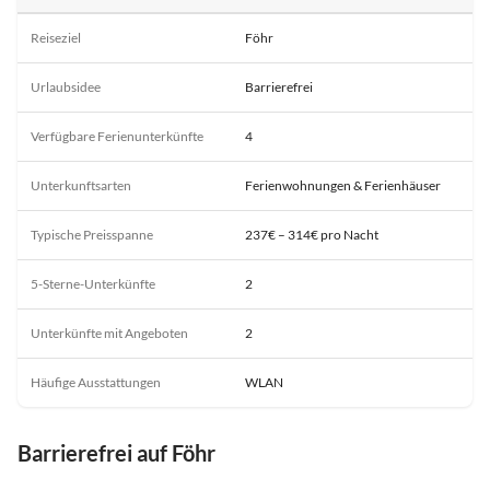
Reiseziel
Föhr
Urlaubsidee
Barrierefrei
Verfügbare Ferienunterkünfte
4
Unterkunftsarten
Ferienwohnungen & Ferienhäuser
Typische Preisspanne
237€ – 314€ pro Nacht
5-Sterne-Unterkünfte
2
Unterkünfte mit Angeboten
2
Häufige Ausstattungen
WLAN
Barrierefrei auf Föhr