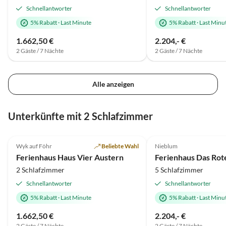
Schnellantworter
Schnellantworter
5% Rabatt
·
Last Minute
5% Rabatt
·
Last Minu
1.662,50 €
2.204,- €
2 Gäste / 7 Nächte
2 Gäste / 7 Nächte
Alle anzeigen
Unterkünfte mit 2 Schlafzimmer
4.8
(6)
4.9
(4)
Wyk auf Föhr
Beliebte Wahl
Nieblum
Ferienhaus Haus Vier Austern
Ferienhaus Das Rot
2 Schlafzimmer
5 Schlafzimmer
Schnellantworter
Schnellantworter
5% Rabatt
·
Last Minute
5% Rabatt
·
Last Minu
1.662,50 €
2.204,- €
2 Gäste / 7 Nächte
2 Gäste / 7 Nächte