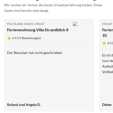
Wir wollen dir immer die beste Urlaubserfahrung bieten. Diese
Gäste sind bereits überzeugt.
FISCHLAND-DARSS-ZINGST
ZINGST
Ferienwohnung Villa Strandblick 8
Ferie
10
4.9 (71 Bewertungen)
4.9
Der Benutzer hat nicht geschrieben
Es ist 
(von d
Aufent
Vollbe
Roland und Angela D.
Dieter 