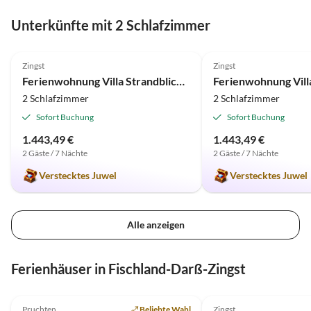
Unterkünfte mit 2 Schlafzimmer
4.9
(71)
4.9
(71)
Zingst
Zingst
Ferienwohnung Villa Strandblick 8
2 Schlafzimmer
2 Schlafzimmer
Sofort Buchung
Sofort Buchung
1.443,49 €
1.443,49 €
2 Gäste / 7 Nächte
2 Gäste / 7 Nächte
Verstecktes Juwel
Verstecktes Juwel
Alle anzeigen
Ferienhäuser in Fischland-Darß-Zingst
5.0
(7)
Top-Inserat
5.0
(2)
Pruchten
Beliebte Wahl
Zingst