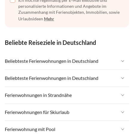
Ich möchte regelmäßig per E-Mail exklusive und
personalisierte Informationen und Angebote im
Zusammenhang mit Ferienobjekten, Immobilien, sowie
Urlaubsideen
Mehr
Beliebte Reiseziele in Deutschland
Beliebteste Ferienwohnungen in Deutschland
Ferienwohnungen in Deutschland
Beliebteste Ferienwohnungen in Deutschland
Ferienwohnungen in Ostsee
Ferienwohnungen in Deutschland
Ferienwohnungen in Strandnähe
Ferienwohnungen in Nordsee
Ferienwohnungen in Ostsee
Ferienwohnungen in Schleswig-Holstein
Ferienwohnungen in Strandnähe in Deutschland
Ferienwohnungen für Skiurlaub
Ferienwohnungen in Nordsee
Ferienwohnungen in Mecklenburg-Vorpommern
Ferienwohnungen in Strandnähe in Ostsee
Ferienwohnungen in Schleswig-Holstein
Ferienwohnungen für Skiurlaub in Deutschland
Ferienwohnung mit Pool
Ferienwohnungen in Niedersachsen
Ferienwohnungen in Strandnähe in Nordsee