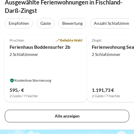
Ausgewählte Ferienwohnungen in Fischland-
Darß-Zingst
Empfohlen
Gäste
Bewertung
Anzahl Schlafzimmer
5.0
(7)
Top-Inserat
4.7
(6)
Pruchten
Beliebte Wahl
Zingst
Ferienhaus Boddensurfer 2b
Ferienwohnung Sea
2 Schlafzimmer
2 Schlafzimmer
Kostenlose Stornierung
595,- €
1.191,73 €
2 Gäste / 7 Nächte
2 Gäste / 7 Nächte
Alle anzeigen