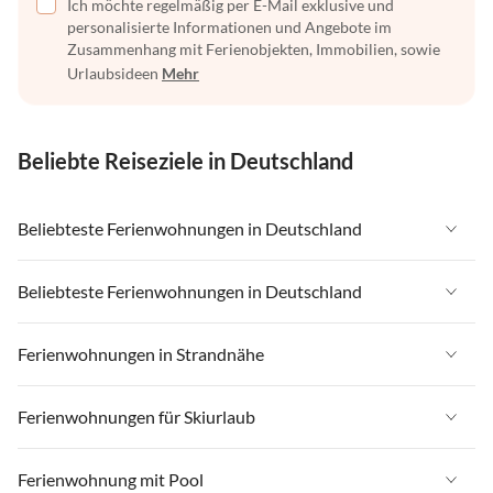
Ich möchte regelmäßig per E-Mail exklusive und
personalisierte Informationen und Angebote im
Zusammenhang mit Ferienobjekten, Immobilien, sowie
Urlaubsideen
Mehr
Beliebte Reiseziele in Deutschland
Beliebteste Ferienwohnungen in Deutschland
Ferienwohnungen in Deutschland
Beliebteste Ferienwohnungen in Deutschland
Ferienwohnungen in Ostsee
Ferienwohnungen in Deutschland
Ferienwohnungen in Strandnähe
Ferienwohnungen in Nordsee
Ferienwohnungen in Ostsee
Ferienwohnungen in Schleswig-Holstein
Ferienwohnungen in Strandnähe in Deutschland
Ferienwohnungen für Skiurlaub
Ferienwohnungen in Nordsee
Ferienwohnungen in Mecklenburg-Vorpommern
Ferienwohnungen in Strandnähe in Ostsee
Ferienwohnungen in Schleswig-Holstein
Ferienwohnungen für Skiurlaub in Deutschland
Ferienwohnung mit Pool
Ferienwohnungen in Niedersachsen
Ferienwohnungen in Strandnähe in Nordsee