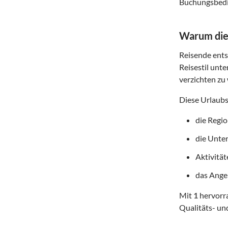
Buchungsbedin
Warum dies
Reisende entsc
Reisestil unte
verzichten zu 
Diese Urlaubs
die Regi
die Unte
Aktivitä
das Angeb
Mit
1
hervorra
Qualitäts- un