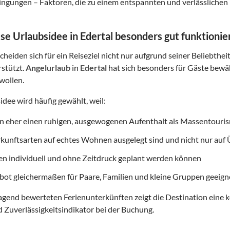
gungen – Faktoren, die zu einem entspannten und verlässlichen 
e Urlaubsidee in Edertal besonders gut funktionie
heiden sich für ein Reiseziel nicht nur aufgrund seiner Beliebthei
rstützt.
Angelurlaub
in
Edertal
hat sich besonders für Gäste bewähr
wollen.
idee wird häufig gewählt, weil:
on eher einen ruhigen, ausgewogenen Aufenthalt als Massentouri
rkunftsarten auf echtes Wohnen ausgelegt sind und nicht nur au
ten individuell und ohne Zeitdruck geplant werden können
ot gleichermaßen für Paare, Familien und kleine Gruppen geeigne
gend bewerteten Ferienunterkünften zeigt die Destination eine k
d Zuverlässigkeitsindikator bei der Buchung.