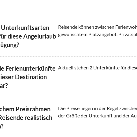
 Unterkunftsarten
Reisende können zwischen Ferienwoh
gewünschtem Platzangebot, Privatsp
für diese Angelurlaub
fügung?
le Ferienunterkünfte
Aktuell stehen
2
Unterkünfte für dies
dieser Destination
ar?
lchem Preisrahmen
Die Preise liegen in der Regel zwisch
der Größe der Unterkunft und der Au
Reisende realistisch
n?