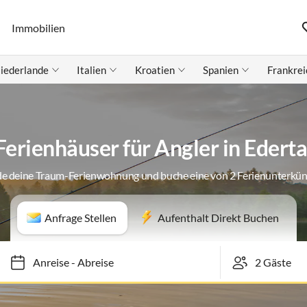
Immobilien
iederlande
Italien
Kroatien
Spanien
Frankrei
Ferienhäuser für Angler in Ederta
de deine Traum-Ferienwohnung und buche eine von 2 Ferienunterkün
Anfrage Stellen
Aufenthalt Direkt Buchen
Anreise
-
Abreise