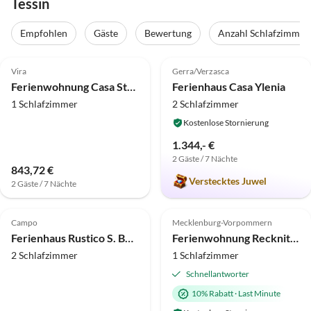
Tessin
Empfohlen
Gäste
Bewertung
Anzahl Schlafzimmer
4.8
(8)
5.0
(6)
Vira
Gerra/Verzasca
Ferienwohnung Casa Studer am Lago Maggiore
Ferienhaus Casa Ylenia
1 Schlafzimmer
2 Schlafzimmer
Kostenlose Stornierung
1.344,- €
2 Gäste / 7 Nächte
843,72 €
Verstecktes Juwel
2 Gäste / 7 Nächte
4.0
(1)
Top-Inserat
Top-Inserat
Campo
Mecklenburg-Vorpommern
Ferienhaus Rustico S. Bernardo
Ferienwohnung Recknitzwiesen
2 Schlafzimmer
1 Schlafzimmer
Schnellantworter
10% Rabatt
·
Last Minute