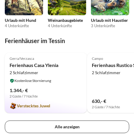
Urlaub mit Hund
Weinanbaugebiete
Urlaub mit Haustier
4 Unterkünfte
4 Unterkünfte
3 Unterkünfte
Ferienhäuser im Tessin
5.0
(6)
4.0
(1)
Gerra/Verzasca
Campo
Ferienhaus Casa Ylenia
Ferienhaus Rustico 
2 Schlafzimmer
2 Schlafzimmer
Kostenlose Stornierung
1.344,- €
2 Gäste / 7 Nächte
630,- €
Verstecktes Juwel
2 Gäste / 7 Nächte
Alle anzeigen