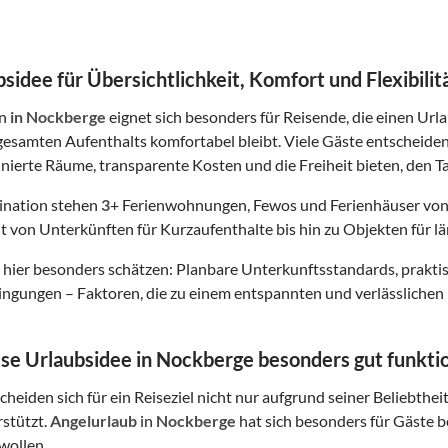
sidee für Übersichtlichkeit, Komfort und Flexibilit
in
in Nockberge
eignet sich besonders für Reisende, die einen Urla
esamten Aufenthalts komfortabel bleibt. Viele Gäste entscheide
finierte Räume, transparente Kosten und die Freiheit bieten, den Ta
tination stehen
3
+ Ferienwohnungen, Fewos und Ferienhäuser von
t von Unterkünften für Kurzaufenthalte bis hin zu Objekten für lä
hier besonders schätzen: Planbare Unterkunftsstandards, prakt
gungen – Faktoren, die zu einem entspannten und verlässlichen 
e Urlaubsidee in Nockberge besonders gut funktio
heiden sich für ein Reiseziel nicht nur aufgrund seiner Beliebthei
rstützt.
Angelurlaub
in
Nockberge
hat sich besonders für Gäste be
wollen.