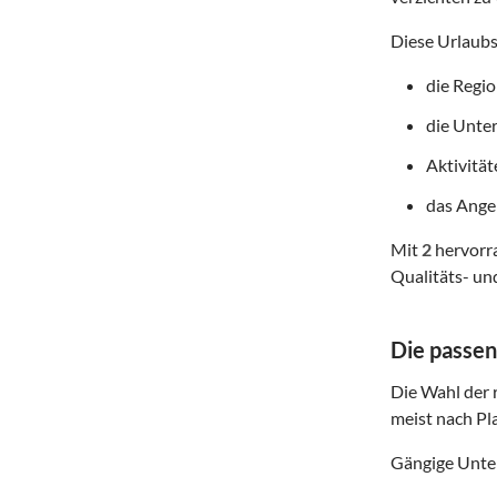
Diese Urlaubs
die Regi
die Unte
Aktivitä
das Angeb
Mit
2
hervorra
Qualitäts- un
Die passen
Die Wahl der r
meist nach Pl
Gängige Unter