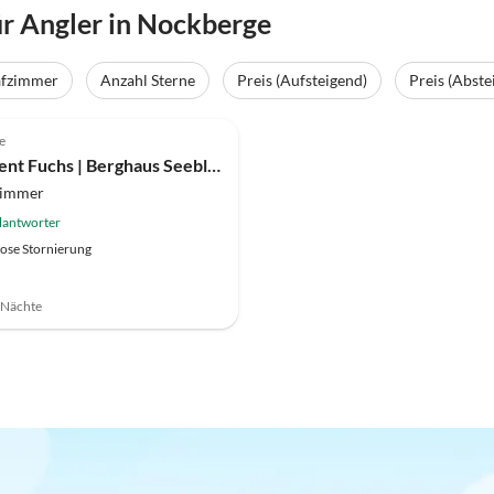
r Angler in Nockberge
afzimmer
Anzahl Sterne
Preis (Aufsteigend)
Preis (Abste
e
Apartment Fuchs | Berghaus Seeblick
zimmer
lantworter
ose Stornierung
7 Nächte