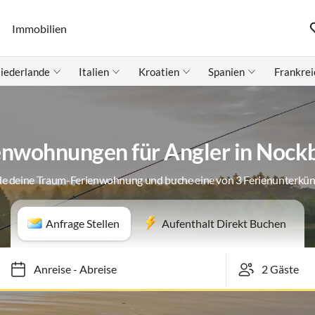
Immobilien
iederlande
Italien
Kroatien
Spanien
Frankrei
enwohnungen für Angler in Nock
de deine Traum-Ferienwohnung und buche eine von 3 Ferienunterkün
Anfrage Stellen
Aufenthalt Direkt Buchen
Anreise
-
Abreise