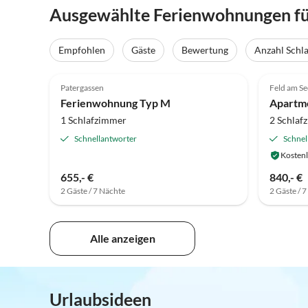
Ausgewählte Ferienwohnungen fü
Empfohlen
Gäste
Bewertung
Anzahl Schl
5.0
(1)
Patergassen
Feld am Se
Ferienwohnung Typ M
1 Schlafzimmer
2 Schlaf
Schnellantworter
Schnel
Kostenl
655,- €
840,- €
2 Gäste / 7 Nächte
2 Gäste / 
Alle anzeigen
Urlaubsideen