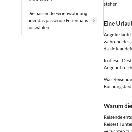
stehen.
Die passende Ferienwohnung
oder das passende Ferienhaus
Eine Urlaub
auswählen
Angelurlaub
während des g
da sie klar de
In dieser Des
Angebot reich
Was Reisende 
Buchungsbedin
Warum dies
Reisende entsc
Reisestil unte
verzichten zu 