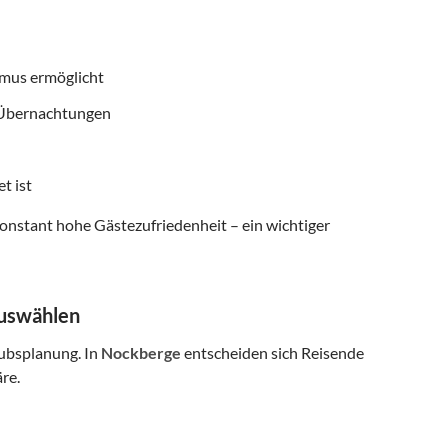
smus ermöglicht
f Übernachtungen
t ist
onstant hohe Gästezufriedenheit – ein wichtiger
auswählen
aubsplanung. In
Nockberge
entscheiden sich Reisende
re.