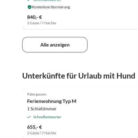
Kostenlose Stornierung
840,- €
2 Gäste / 7 Nächte
Alle anzeigen
Unterkünfte für Urlaub mit Hund
5.0
(1)
Patergassen
Ferienwohnung Typ M
1 Schlafzimmer
Schnellantworter
655,- €
2 Gäste / 7 Nächte