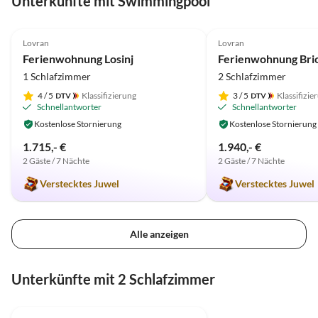
Unterkünfte mit Swimmingpool
4.9
(11)
5.0
(10)
Lovran
Lovran
Ferienwohnung Losinj
Ferienwohnung Bri
1 Schlafzimmer
2 Schlafzimmer
4
/ 5
Klassifizierung
3
/ 5
Klassifizie
Schnellantworter
Schnellantworter
Kostenlose Stornierung
Kostenlose Stornierung
1.715,- €
1.940,- €
2 Gäste / 7 Nächte
2 Gäste / 7 Nächte
Verstecktes Juwel
Verstecktes Juwel
Alle anzeigen
Unterkünfte mit 2 Schlafzimmer
5.0
(10)