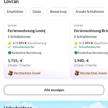
Lovran
Empfohlen
Gäste
Bewertung
Anzahl Schlafzimmer
4.9
(11)
5.0
(10)
Lovran
Lovran
Ferienwohnung Losinj
Ferienwohnung Bri
1 Schlafzimmer
2 Schlafzimmer
4
/ 5
Klassifizierung
3
/ 5
Klassifizie
Schnellantworter
Schnellantworter
Kostenlose Stornierung
Kostenlose Stornierung
1.715,- €
1.940,- €
2 Gäste / 7 Nächte
2 Gäste / 7 Nächte
Verstecktes Juwel
Verstecktes Juwel
Alle anzeigen