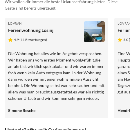
Wir wollen dir immer die beste Urlaubserfahrung bieten. Diese
Gäste sind bereits überzeugt.
LOVRAN
LOVRA
Ferienwohnung Losinj
Ferie
4.9 (11 Bewertungen)
5.0
Die Wohnung hat alles wie im Angebot versprochen.
Eine W
Wir haben uns vom ersten Moment wohlgefühlt.die
Hauptsaison - fernab vo
anfahrt ist wirklich spektakulär und wir waren immer
ganz n
froh wenn kein Auto entgegen kam. In der Wohnung
eines Sehnsuch
dann wurden wir mit einer wahnsinnigen Aussicht
am Hau
belohnt. Die Wohnung selbst war sehr sauber und mit
Tagesze
allem was man braucht,ausgestattet.es war ein richtig
gut au
schöner Urlaub und wir kommen sehr gern wieder.
Simone Reschel
Hendr