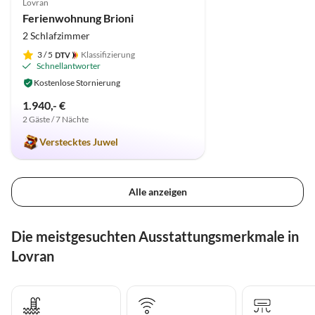
Lovran
Ferienwohnung Brioni
2 Schlafzimmer
3
/ 5
Klassifizierung
Schnellantworter
Kostenlose Stornierung
1.940,- €
2 Gäste / 7 Nächte
Verstecktes Juwel
Alle anzeigen
Die meistgesuchten Ausstattungsmerkmale in
Lovran