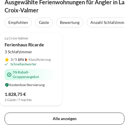
Ausgewählte Ferienwohnungen für Angler in La
Croix-Valmer
Empfohlen
Gäste
Bewertung
Anzahl Schlafzimmer
4.9
(8)
Top-Inserat
La Croix-Valmer
Super-Gastgeber
Ferienhaus Ricarde
3 Schlafzimmer
3
/ 5
Klassifizierung
Schnellantworter
5% Rabatt
·
Gruppenangebot
Kostenlose Stornierung
1.828,75 €
2 Gäste / 7 Nächte
Alle anzeigen