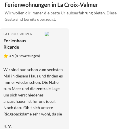
Ferienwohnungen in La Croix-Valmer
Wir wollen dir immer die beste Urlaubserfahrung bieten. Diese
Gäste sind bereits überzeugt.
LA CROIX-VALMER
Ferienhaus
Ricarde
4.9 (8 Bewertungen)
Wir sind nun schon zum sechsten
Mal in diesem Haus und finden es
immer wieder schön. Die Nähe
zum Meer und die zentrale Lage
um sich verschiedenes
anzuschauen ist für uns ideal.
Noch dazu fühlt sich unsere
Ridgebackdame sehr wohl, da sie
Platz hat und sich im Garten frei
K. V.
bewegen kann. Gerne wieder.