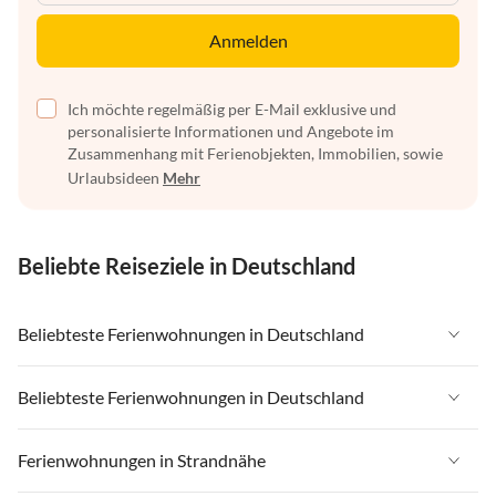
Anmelden
Ich möchte regelmäßig per E-Mail exklusive und
personalisierte Informationen und Angebote im
Zusammenhang mit Ferienobjekten, Immobilien, sowie
Urlaubsideen
Mehr
Beliebte Reiseziele in Deutschland
Beliebteste Ferienwohnungen in Deutschland
Ferienwohnungen in Deutschland
Beliebteste Ferienwohnungen in Deutschland
Ferienwohnungen in Ostsee
Ferienwohnungen in Deutschland
Ferienwohnungen in Strandnähe
Ferienwohnungen in Nordsee