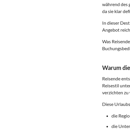
während des g
da sie klar de
In dieser Des
Angebot reich
Was Reisende 
Buchungsbedin
Warum dies
Reisende entsc
Reisestil unte
verzichten zu 
Diese Urlaubs
die Regi
die Unte