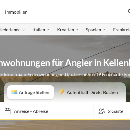
Immobilien
iederlande
Italien
Kroatien
Spanien
Frankrei
nwohnungen für Angler in Kelle
e deine Traum-Ferienwohnung und buche eine von 19 Ferienunterkü
Anfrage Stellen
Aufenthalt Direkt Buchen
Anreise
-
Abreise