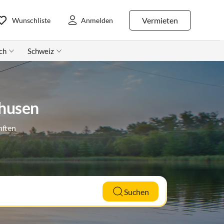
Vermieten
Wunschliste
Anmelden
ch
Schweiz
nhusen
nften
Suchen