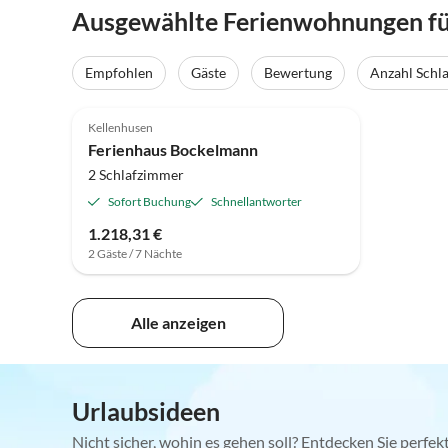
Ausgewählte Ferienwohnungen für
Empfohlen
Gäste
Bewertung
Anzahl Schl
Kellenhusen
Ferienhaus Bockelmann
2 Schlafzimmer
Sofort Buchung
Schnellantworter
1.218,31 €
2 Gäste / 7 Nächte
Alle anzeigen
Urlaubsideen
Nicht sicher, wohin es gehen soll? Entdecken Sie perfe