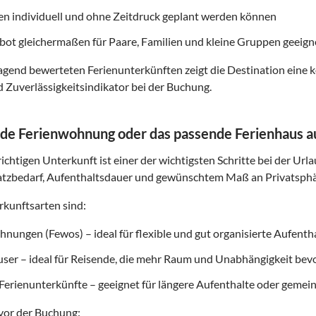
ten individuell und ohne Zeitdruck geplant werden können
ot gleichermaßen für Paare, Familien und kleine Gruppen geeigne
gend bewerteten Ferienunterkünften zeigt die Destination eine k
d Zuverlässigkeitsindikator bei der Buchung.
de Ferienwohnung oder das passende Ferienhaus 
ichtigen Unterkunft ist einer der wichtigsten Schritte bei der Url
atzbedarf, Aufenthaltsdauer und gewünschtem Maß an Privatsphä
kunftsarten sind:
nungen (Fewos) – ideal für flexible und gut organisierte Aufenth
user – ideal für Reisende, die mehr Raum und Unabhängigkeit be
Ferienunterkünfte – geeignet für längere Aufenthalte oder gemei
vor der Buchung: