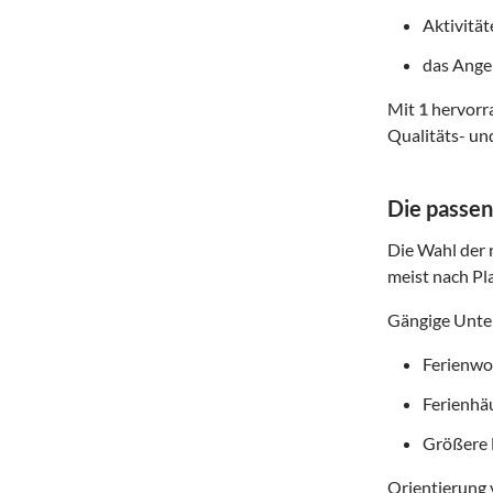
Aktivitä
das Angeb
Mit
1
hervorra
Qualitäts- un
Die passen
Die Wahl der r
meist nach Pl
Gängige Unter
Ferienwoh
Ferienhä
Größere 
Orientierung 