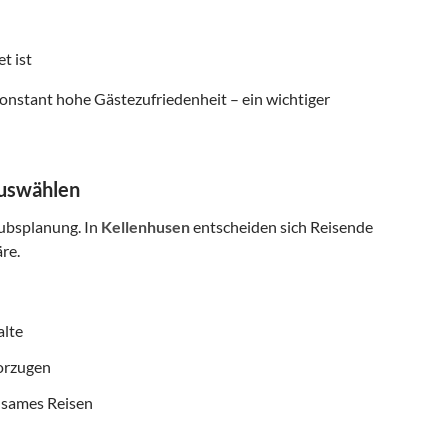
t ist
onstant hohe Gästezufriedenheit – ein wichtiger
auswählen
aubsplanung. In
Kellenhusen
entscheiden sich Reisende
re.
alte
vorzugen
nsames Reisen