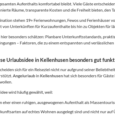
esamten Aufenthalts komfortabel bleibt. Viele Gäste entscheide
finierte Räume, transparente Kosten und die Freiheit bieten, den Ta
tination stehen
19
+ Ferienwohnungen, Fewos und Ferienhäuser vo
t von Unterkünften für Kurzaufenthalte bis hin zu Objekten für lä
hier besonders schätzen: Planbare Unterkunftsstandards, prakt
gungen – Faktoren, die zu einem entspannten und verlässlichen 
e Urlaubsidee in Kellenhusen besonders gut funkt
heiden sich für ein Reiseziel nicht nur aufgrund seiner Beliebthei
rstützt.
Angelurlaub
in
Kellenhusen
hat sich besonders für Gäste b
wollen.
idee wird häufig gewählt, weil:
on eher einen ruhigen, ausgewogenen Aufenthalt als Massentouri
rkunftsarten auf echtes Wohnen ausgelegt sind und nicht nur au