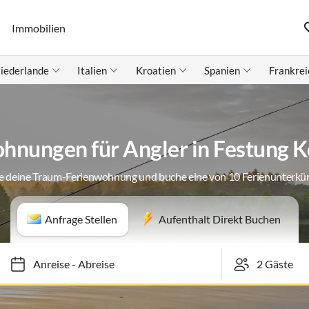
Immobilien
iederlande
Italien
Kroatien
Spanien
Frankrei
hnungen für Angler in Festung K
e deine Traum-Ferienwohnung und buche eine von 10 Ferienunterkü
Anfrage Stellen
Aufenthalt Direkt Buchen
Anreise
-
Abreise