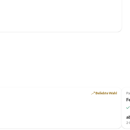
Top-Inserat
Beliebte Wahl
Pa
F
a
2 