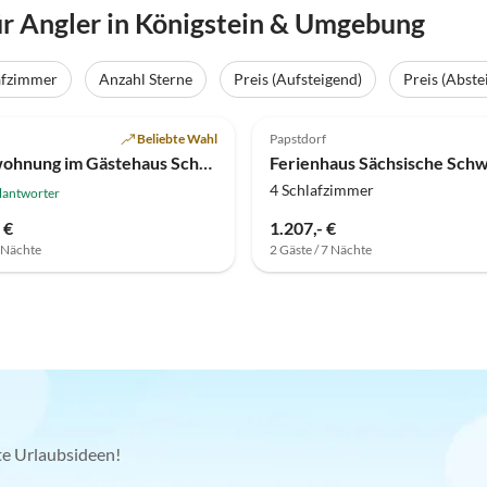
r Angler in Königstein & Umgebung
afzimmer
Anzahl Sterne
Preis (Aufsteigend)
Preis (Abste
(5)
5.0
(2)
Beliebte Wahl
Papstdorf
Ferienwohnung im Gästehaus Schmidt
Ferienhaus Sächsische Schw
4 Schlafzimmer
lantworter
 €
1.207,- €
7 Nächte
2 Gäste / 7 Nächte
kte Urlaubsideen!