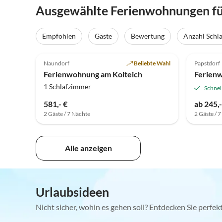
Ausgewählte Ferienwohnungen fü
Empfohlen
Gäste
Bewertung
Anzahl Schl
5.0
(11)
Top-Inserat
5.0
Naundorf
Beliebte Wahl
Papstdorf
Ferienwohnung am Koiteich
1 Schlafzimmer
Schnel
581,- €
ab 245,-
2 Gäste / 7 Nächte
2 Gäste / 
Alle anzeigen
Urlaubsideen
Nicht sicher, wohin es gehen soll? Entdecken Sie perfe