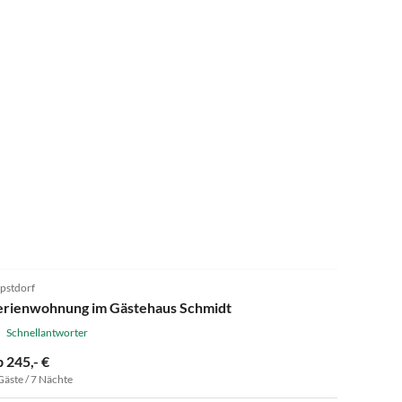
5.0
(5)
pstdorf
erienwohnung im Gästehaus Schmidt
Schnellantworter
b 245,- €
Gäste / 7 Nächte