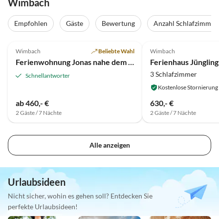
Wimbach
Empfohlen
Gäste
Bewertung
Anzahl Schlafzimmer
3.0
(1)
Wimbach
Beliebte Wahl
Wimbach
Ferienwohnung Jonas nahe dem Nürburgring
Ferienhaus Jüngling
3 Schlafzimmer
Schnellantworter
Kostenlose Stornierung
ab 460,- €
630,- €
2 Gäste / 7 Nächte
2 Gäste / 7 Nächte
Alle anzeigen
Urlaubsideen
Nicht sicher, wohin es gehen soll? Entdecken Sie
perfekte Urlaubsideen!