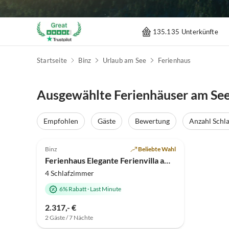
135.135 Unterkünfte
Startseite
Binz
Urlaub am See
Ferienhaus
Ausgewählte Ferienhäuser am See
Empfohlen
Gäste
Bewertung
Anzahl Schl
4.7
(18)
Top-Inserat
Binz
Beliebte Wahl
Ferienhaus Elegante Ferienvilla am Schmachter See
4 Schlafzimmer
6% Rabatt
·
Last Minute
2.317,- €
2 Gäste / 7 Nächte