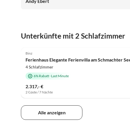
Andy Ebert
Unterkünfte mit 2 Schlafzimmer
4.7
(18)
Binz
Ferienhaus Elegante Ferienvilla am Schmachter Se
4 Schlafzimmer
6% Rabatt
·
Last Minute
2.317,- €
2 Gäste / 7 Nächte
Alle anzeigen