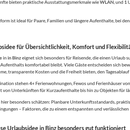
nfte bieten praktische Ausstattungsmerkmale wie
WLAN
, und
1
U
form ist ideal für Paare, Familien und längere Aufenthalte, bei
sidee für Übersichtlichkeit, Komfort und Flexibilit
e
in
in Binz
eignet sich besonders für Reisende, die einen Urlaub s
Aufenthalts komfortabel bleibt. Viele Gäste entscheiden sich bew
me, transparente Kosten und die Freiheit bieten, den Tagesablauf 
tination stehen
4
+ Ferienwohnungen, Fewos und Ferienhäuser von
t von Unterkünften für Kurzaufenthalte bis hin zu Objekten für lä
hier besonders schätzen: Planbare Unterkunftsstandards, prakt
gungen – Faktoren, die zu einem entspannten und verlässlichen 
e Urlaubsidee in Binz besonders gut funktioniert