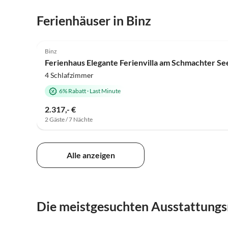
Ferienhäuser in Binz
4.7
(18)
Binz
Ferienhaus Elegante Ferienvilla am Schmachter Se
4 Schlafzimmer
6% Rabatt
·
Last Minute
2.317,- €
2 Gäste / 7 Nächte
Alle anzeigen
Die meistgesuchten Ausstattungs