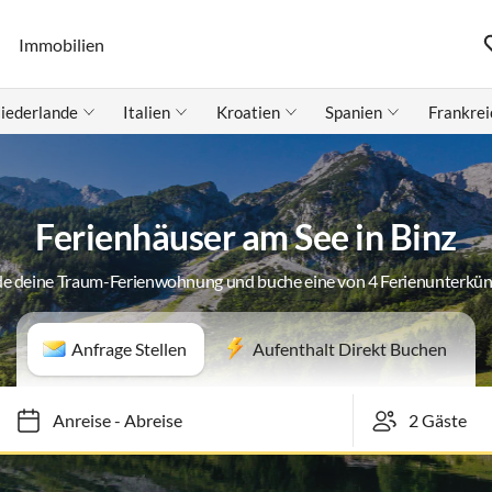
Immobilien
iederlande
Italien
Kroatien
Spanien
Frankrei
Ferienhäuser am See in Binz
de deine Traum-Ferienwohnung und buche eine von 4 Ferienunterkün
Anfrage Stellen
Aufenthalt Direkt Buchen
Anreise
-
Abreise