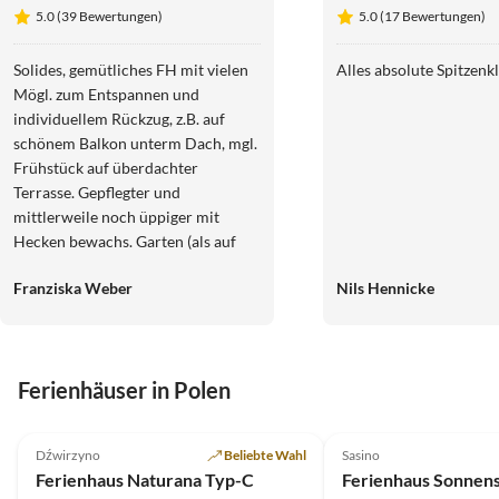
Naturana Typ-A
5.0 (39 Bewertungen)
5.0 (17 Bewertungen)
Solides, gemütliches FH mit vielen
Alles absolute Spitzenk
Mögl. zum Entspannen und
individuellem Rückzug, z.B. auf
schönem Balkon unterm Dach, mgl.
Frühstück auf überdachter
Terrasse. Gepflegter und
mittlerweile noch üppiger mit
Hecken bewachs. Garten (als auf
Fotos ersichtl.) lädt ein zur
Franziska Weber
Nils Hennicke
Erholung, bietet durch Sichtschutz
zu Straße und and. Häuschen auf
Grundstück Privatsphäre und hält
ein schönes Terrain für Kinder
Ferienhäuser in Polen
bereit. Wir waren begeistert von
der Nähe zu Küstenwald u.Strand,
5.0
(21)
Top-Inserat
5.0
(14)
der per Rad in wenigen Min., zu Fuß
Dźwirzyno
Beliebte Wahl
Sasino
in ca. 8 Min. erreichbar ist. Vom
Ferienhaus Naturana Typ-C
Ferienhaus Sonnen
Balkon hört man nachts das