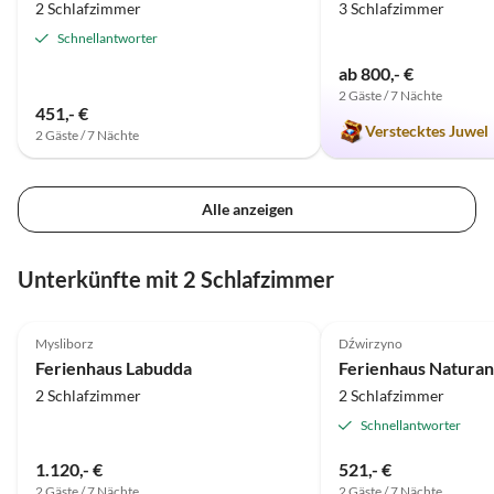
2 Schlafzimmer
3 Schlafzimmer
Meeresrauschen! Mielenko ist ein
gemütli. Badeort, nicht überlaufen.
Schnellantworter
Kleinere Lebensmittelgeschäfte,
ab 800,- €
Pizzeria, Fischräuch. etc. sind zu
2 Gäste / 7 Nächte
Fuß erreichbar. Haus ist gut mit
451,- €
Verstecktes Juwel
Jalousien u. Rollos ausgestattet.
2 Gäste / 7 Nächte
Sehr netter Vermieter, der gut
Deutsch spricht.
Alle anzeigen
Unterkünfte mit 2 Schlafzimmer
4.9
(30)
5.0
(17)
Mysliborz
Dźwirzyno
Ferienhaus Labudda
Ferienhaus Naturan
2 Schlafzimmer
2 Schlafzimmer
Schnellantworter
1.120,- €
521,- €
2 Gäste / 7 Nächte
2 Gäste / 7 Nächte