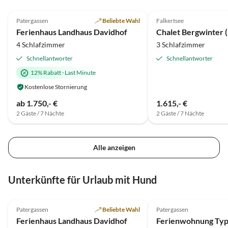
4.8
(1)
Patergassen
Beliebte Wahl
Falkertsee
Ferienhaus Landhaus Davidhof
4 Schlafzimmer
3 Schlafzimmer
Schnellantworter
Schnellantworter
12% Rabatt
·
Last Minute
Kostenlose Stornierung
ab 1.750,- €
1.615,- €
2 Gäste / 7 Nächte
2 Gäste / 7 Nächte
Alle anzeigen
Unterkünfte für Urlaub mit Hund
4.8
(1)
5.0
(1)
Patergassen
Beliebte Wahl
Patergassen
Ferienhaus Landhaus Davidhof
Ferienwohnung Ty