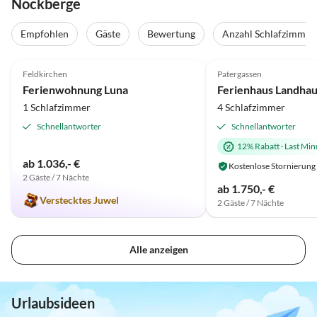
Nockberge
Empfohlen
Gäste
Bewertung
Anzahl Schlafzimmer
4.9
(3)
4.8
(1)
Feldkirchen
Patergassen
Ferienwohnung Luna
Ferienhaus Landhau
1 Schlafzimmer
4 Schlafzimmer
Schnellantworter
Schnellantworter
12% Rabatt
·
Last Min
ab 1.036,- €
Kostenlose Stornierung
2 Gäste / 7 Nächte
ab 1.750,- €
Verstecktes Juwel
2 Gäste / 7 Nächte
Alle anzeigen
Urlaubsideen