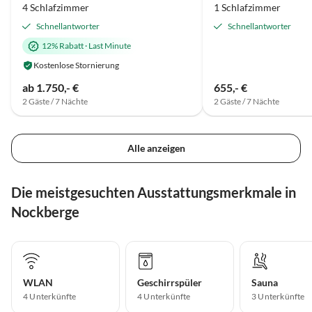
4 Schlafzimmer
1 Schlafzimmer
Schnellantworter
Schnellantworter
12% Rabatt
·
Last Minute
Kostenlose Stornierung
ab 1.750,- €
655,- €
2 Gäste / 7 Nächte
2 Gäste / 7 Nächte
Alle anzeigen
Die meistgesuchten Ausstattungsmerkmale in
Nockberge
WLAN
Geschirrspüler
Sauna
4 Unterkünfte
4 Unterkünfte
3 Unterkünfte