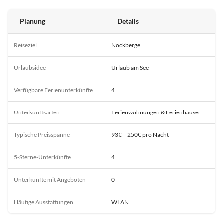
Planung
Details
Reiseziel
Nockberge
Urlaubsidee
Urlaub am See
Verfügbare Ferienunterkünfte
4
Unterkunftsarten
Ferienwohnungen & Ferienhäuser
Typische Preisspanne
93€ – 250€ pro Nacht
5-Sterne-Unterkünfte
4
Unterkünfte mit Angeboten
0
Häufige Ausstattungen
WLAN