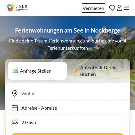
Vermieten
Ferienwohnungen am See in Nockberge
Finde deine Traum-Ferienwohnung und buche eine von 4
Ferienunterkünften
Aufenthalt Direkt
Anfrage Stellen
Buchen
Anreise
-
Abreise