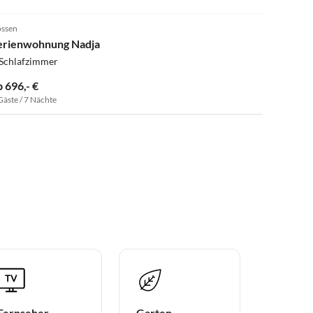
4.9
(13)
ssen
erienwohnung Nadja
 Schlafzimmer
b 696,- €
Gäste / 7 Nächte
Fernseher
Garten