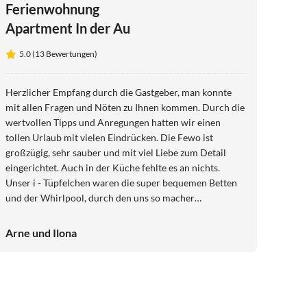
Ferienwohnung
Apartment In der Au
5.0 (13 Bewertungen)
Herzlicher Empfang durch die Gastgeber, man konnte
mit allen Fragen und Nöten zu Ihnen kommen. Durch die
wertvollen Tipps und Anregungen hatten wir einen
tollen Urlaub mit vielen Eindrücken. Die Fewo ist
großzügig, sehr sauber und mit viel Liebe zum Detail
eingerichtet. Auch in der Küche fehlte es an nichts.
Unser i - Tüpfelchen waren die super bequemen Betten
und der Whirlpool, durch den uns so macher
Muskelkater erspart blieb :) Liebe Andrea dir und deiner
Familie nochmals vielen Dank
Arne und Ilona