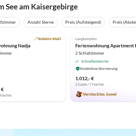
 See am Kaisergebirge
afzimmer
Anzahl Sterne
Preis (Aufsteigend)
Preis (Abste
(13)
Top-Inserat
5.0
(13)
Beliebte Wahl
Langkampfen
wohnung Nadja
zimmer
2 Schlafzimmer
Schnellantworter
Kostenlose Stornierung
1.012,- €
2 Gäste / 7 Nächte
 €
Verstecktes Juwel
7 Nächte