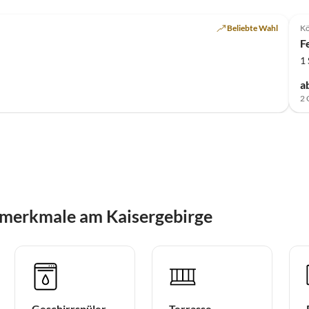
Top-Inserat
Beliebte Wahl
Kö
F
1
a
2 
smerkmale am Kaisergebirge
Geschirrspüler
Terrasse