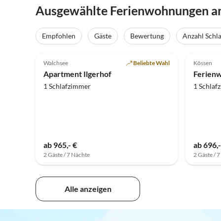
Ausgewählte Ferienwohnungen am
Empfohlen
Gäste
Bewertung
Anzahl Schl
4.9
(100)
Top-Inserat
4.9
Walchsee
Beliebte Wahl
Kössen
Apartment Ilgerhof
Ferien
1 Schlafzimmer
1 Schlaf
ab 965,- €
ab 696,-
2 Gäste / 7 Nächte
2 Gäste / 
Alle anzeigen