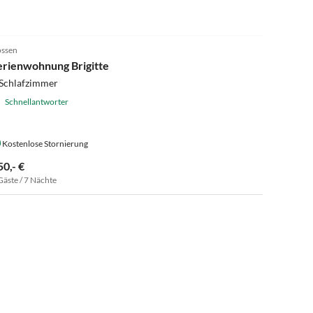
ssen
erienwohnung Brigitte
 Schlafzimmer
Schnellantworter
Kostenlose Stornierung
50,- €
Gäste / 7 Nächte