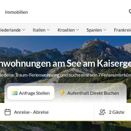
Immobilien
iederlande
Italien
Kroatien
Spanien
Frankrei
enwohnungen am See am Kaiserge
de deine Traum-Ferienwohnung und buche eine von 7 Ferienunterkün
Anfrage Stellen
Aufenthalt Direkt Buchen
Anreise
-
Abreise