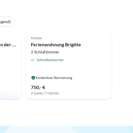
igend)
Kössen
Ferienwohnung Apartment In der Au
Ferienwohnung Brigitte
2 Schlafzimmer
Schnellantworter
Kostenlose Stornierung
750,- €
2 Gäste / 7 Nächte