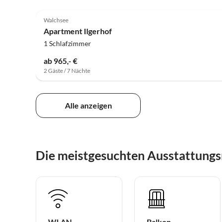
4.9
(100)
Walchsee
Apartment Ilgerhof
1 Schlafzimmer
ab 965,- €
2 Gäste / 7 Nächte
Alle anzeigen
Die meistgesuchten Ausstattung
WLAN
Balkon