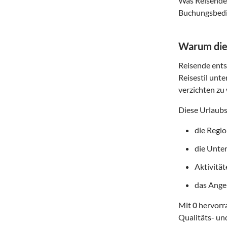
Was Reisende 
Buchungsbedin
Warum dies
Reisende entsc
Reisestil unte
verzichten zu 
Diese Urlaubs
die Regi
die Unte
Aktivitä
das Angeb
Mit
0
hervorra
Qualitäts- un