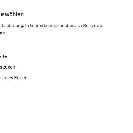
auswählen
aubsplanung. In
Grömitz
entscheiden sich Reisende
re.
alte
vorzugen
nsames Reisen