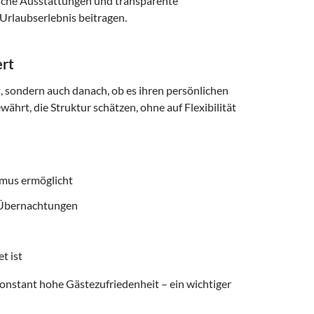
ische Ausstattungen und transparente
Urlaubserlebnis beitragen.
ert
t, sondern auch danach, ob es ihren persönlichen
ährt, die Struktur schätzen, ohne auf Flexibilität
smus ermöglicht
f Übernachtungen
t ist
onstant hohe Gästezufriedenheit – ein wichtiger