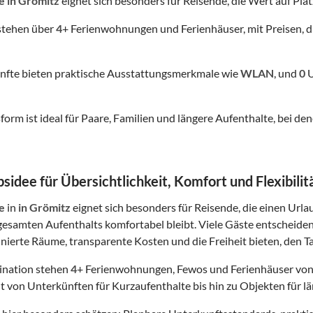
e
in Grömitz
eignet sich besonders für Reisende, die Wert auf Platz
stehen über
4
+ Ferienwohnungen und Ferienhäuser, mit Preisen, d
nfte bieten praktische Ausstattungsmerkmale wie
WLAN
, und
0
U
form ist ideal für Paare, Familien und längere Aufenthalte, bei
sidee für Übersichtlichkeit, Komfort und Flexibilit
e
in
in Grömitz
eignet sich besonders für Reisende, die einen Urlau
esamten Aufenthalts komfortabel bleibt. Viele Gäste entscheide
finierte Räume, transparente Kosten und die Freiheit bieten, den Ta
tination stehen
4
+ Ferienwohnungen, Fewos und Ferienhäuser von
t von Unterkünften für Kurzaufenthalte bis hin zu Objekten für lä