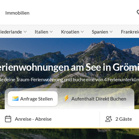
Immobilien
iederlande
Italien
Kroatien
Spanien
Frankrei
erienwohnungen am See in Grömi
de deine Traum-Ferienwohnung und buche eine von 4 Ferienunterkün
Anfrage Stellen
Aufenthalt Direkt Buchen
Anreise
-
Abreise