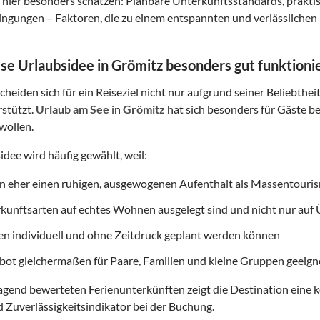
hier besonders schätzen: Planbare Unterkunftsstandards, prakt
gungen – Faktoren, die zu einem entspannten und verlässlichen 
e Urlaubsidee in Grömitz besonders gut funktioni
heiden sich für ein Reiseziel nicht nur aufgrund seiner Beliebthei
rstützt.
Urlaub am See
in
Grömitz
hat sich besonders für Gäste bew
wollen.
idee wird häufig gewählt, weil:
on eher einen ruhigen, ausgewogenen Aufenthalt als Massentouri
rkunftsarten auf echtes Wohnen ausgelegt sind und nicht nur au
ten individuell und ohne Zeitdruck geplant werden können
ot gleichermaßen für Paare, Familien und kleine Gruppen geeigne
gend bewerteten Ferienunterkünften zeigt die Destination eine k
d Zuverlässigkeitsindikator bei der Buchung.