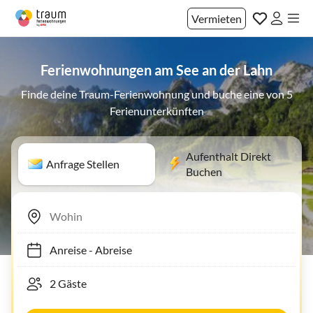
Vermieten
Ferienwohnungen am See an der Lahn
Finde deine Traum-Ferienwohnung und buche eine von 5
Ferienunterkünften
Aufenthalt Direkt
Anfrage Stellen
Buchen
Anreise
-
Abreise