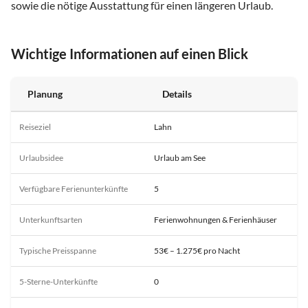
sowie die nötige Ausstattung für einen längeren Urlaub.
Wichtige Informationen auf einen Blick
Planung
Details
Reiseziel
Lahn
Urlaubsidee
Urlaub am See
Verfügbare Ferienunterkünfte
5
Unterkunftsarten
Ferienwohnungen & Ferienhäuser
Typische Preisspanne
53€ – 1.275€ pro Nacht
5-Sterne-Unterkünfte
0