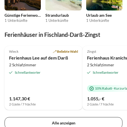
Günstige Ferienwohnungen
Strandurlaub
Urlaub am See
1 Unterkünfte
1 Unterkünfte
1 Unterkünfte
Ferienhäuser in Fischland-Darß-Zingst
5.0
(8)
Top-Inserat
5.0
(3)
Wieck
Beliebte Wahl
Zingst
Ferienhaus Lee auf dem Darß
Ferienhaus Kranich
2 Schlafzimmer
2 Schlafzimmer
Schnellantworter
Schnellantworter
10% Rabatt
·
Kurzurl
1.147,30 €
1.055,- €
2 Gäste / 7 Nächte
2 Gäste / 7 Nächte
Alle anzeigen