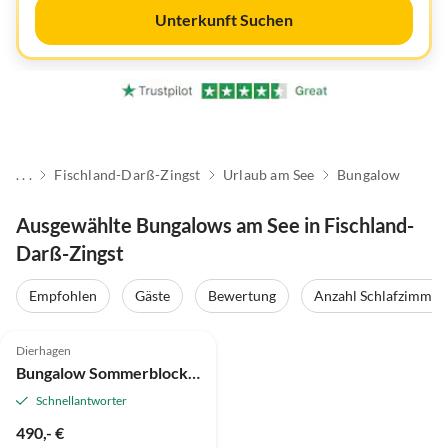
Unterkunft Suchen
. . .
Fischland-Darß-Zingst
Urlaub am See
Bungalow
Ausgewählte Bungalows am See in Fischland-
Darß-Zingst
Empfohlen
Gäste
Bewertung
Anzahl Schlafzimmer
4.8
(4)
Dierhagen
Bungalow Sommerblockhaus ""An de Möhl"
Schnellantworter
490,- €