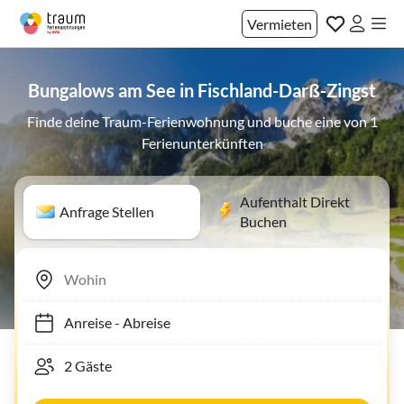
Vermieten
Bungalows am See in Fischland-Darß-Zingst
Finde deine Traum-Ferienwohnung und buche eine von 1
Ferienunterkünften
Aufenthalt Direkt
Anfrage Stellen
Buchen
Anreise
-
Abreise