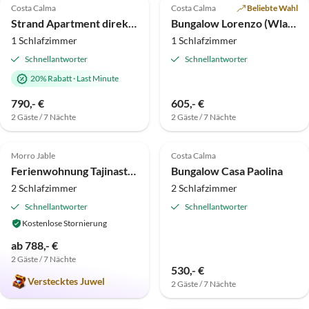
Costa Calma
Costa Calma
Beliebte Wahl
Strand Apartment direkt am Meer - Urlaub unter Palmen
Bungalow Lorenzo (Wlan inklusive)
1 Schlafzimmer
1 Schlafzimmer
Schnellantworter
Schnellantworter
20% Rabatt
·
Last Minute
790,- €
605,- €
2 Gäste / 7 Nächte
2 Gäste / 7 Nächte
5.0
(9)
4.6
(9)
Morro Jable
Costa Calma
Ferienwohnung Tajinaste SOL
Bungalow Casa Paolina
2 Schlafzimmer
2 Schlafzimmer
Schnellantworter
Schnellantworter
Kostenlose Stornierung
ab 788,- €
2 Gäste / 7 Nächte
530,- €
Verstecktes Juwel
2 Gäste / 7 Nächte
4.8
(7)
Top-Inserat
5.0
(3)