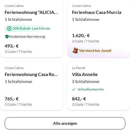
Costa Calma
Costa Calma
Ferienwohnung "ALICIAMIN"
Ferienhaus Casa Murcia
1 Schlafzimmer
1 Schlafzimmer
20% Rabatt
·
Last Minute
1.620,- €
Kostenlose Stornierung
2 Gäste / 7 Nächte
493,- €
Verstecktes Juwel
2 Gäste / 7 Nächte
Costa Calma
La Pared
Ferienwohnung Casa Roja 81, Traumlage, Meerblick, WI-FI, Netflix
Villa Annelie
1 Schlafzimmer
3 Schlafzimmer
Schnellantworter
765,- €
842,- €
2 Gäste / 7 Nächte
2 Gäste / 7 Nächte
Alle anzeigen