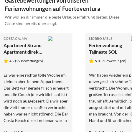
Gästebewertungen von unseren
Ferienwohnungen auf Fuerteventura
Wir wollen dir immer die beste Urlaubserfahrung bieten. Diese
Gäste sind bereits überzeugt.
COSTA CALMA
MORRO JABLE
Apartment Strand
Ferienwohnung
Apartment direkt
Tajinaste SOL
am Meer - Urlaub
4.9 (29 Bewertungen)
5.0 (9 Bewertungen)
unter Palmen
Es war eine richtig tolle Woche im
Wir haben wieder ein p
kleinen aber feinem Appartment.
unvergesslich schöne Ta
Das Bett war gerade frisch erneuert
verbracht. Die Wohnun
und die Couch (die wirklich auf ist)
großen Terrasse ist ein
wird noch ausgebssert. Da wir aber
traumhaft, gemütlich, b
die Zeit immer draußen verbracht
ausgestattet und mit al
haben war es nicht störend. Die Bar
man braucht. Von der 
Costa Beach direkt nebenan war in
Hand und Strandtücher 
keinster Weise störend, das Essen
vielen kleinen Extras is