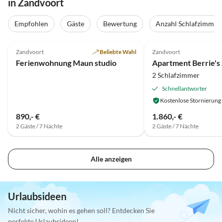
in Zandvoort
Empfohlen
Gäste
Bewertung
Anzahl Schlafzimmer
5.0
(5)
Top-Inserat
4.8
(3)
Zandvoort
Beliebte Wahl
Zandvoort
Ferienwohnung Maun studio
Apartment Berrie's
2 Schlafzimmer
Schnellantworter
Kostenlose Stornierung
890,- €
1.860,- €
2 Gäste / 7 Nächte
2 Gäste / 7 Nächte
Alle anzeigen
Urlaubsideen
Nicht sicher, wohin es gehen soll? Entdecken Sie
perfekte Urlaubsideen!