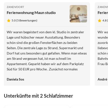
ZANDVOORT
ZANDV
Ferienwohnung Maun studio
Ferie
5.0 (5 Bewertungen)
4.8 
Wir waren begeistert von dem kl. Studio in zentraler
Wir wa
Lage und hübscher neuer Ausstattung. Besonders
wunder
schön sind die großen Fensterflächen zu beiden
zuvork
Seiten. Die zentrale Lage zu Strand, Supermarkt und
liebevo
Dorf hat uns besonders gut gefallen. Wenn man etwas
schön 
am Strand vergessen hat, ist man schnell im
Bahnho
Appartement. Geparkt haben wir auf dem Parkplatz
Frau B
Süd für 50 EUR pro Woche . Zunächst normales
Ticket ziehen, dann am Automat in ein Wochenticket
Daniela Sos
André
umwandeln. Zum Ausladen kann man kurz vor dem
Haus parken.
Unterkünfte mit 2 Schlafzimmer
4.8
(3)
4.8
(3)