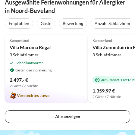
Ausgewählte Ferienwohnungen für Allergiker
in Noord-Beveland
Empfohlen
Gäste
Bewertung
Anzahl Schlafzimmer
5.0
(12)
4.9
(7)
Kamperland
Kamperland
Villa Maroma Regal
3 Schlafzimmer
3 Schlafzimmer
Schnellantworter
Kostenlose Stornierung
2.497,- €
30% Rabatt
·
Last Min
2 Gäste / 7 Nächte
1.359,97 €
Verstecktes Juwel
2 Gäste / 7 Nächte
Alle anzeigen