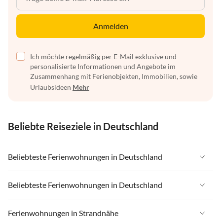
Anmelden
Ich möchte regelmäßig per E-Mail exklusive und
personalisierte Informationen und Angebote im
Zusammenhang mit Ferienobjekten, Immobilien, sowie
Urlaubsideen
Mehr
Beliebte Reiseziele in Deutschland
Beliebteste Ferienwohnungen in Deutschland
Ferienwohnungen in Deutschland
Beliebteste Ferienwohnungen in Deutschland
Ferienwohnungen in Ostsee
Ferienwohnungen in Deutschland
Ferienwohnungen in Strandnähe
Ferienwohnungen in Nordsee