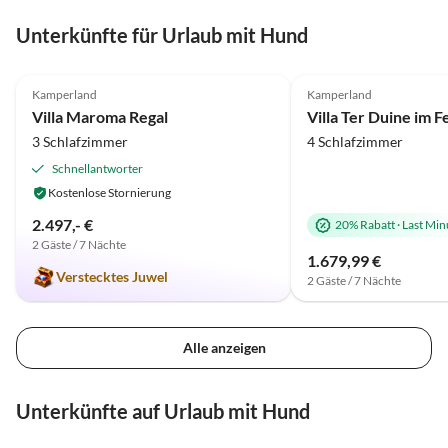
Unterkünfte für Urlaub mit Hund
5.0
(12)
4.6
(4)
Kamperland
Kamperland
Villa Maroma Regal
3 Schlafzimmer
4 Schlafzimmer
Schnellantworter
Kostenlose Stornierung
2.497,- €
20% Rabatt
·
Last Min
2 Gäste / 7 Nächte
1.679,99 €
Verstecktes Juwel
2 Gäste / 7 Nächte
Alle anzeigen
Unterkünfte auf Urlaub mit Hund
4.9
(7)
4.8
(3)