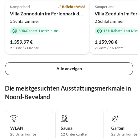
Kamperland
Beliebte Wahl
Kamperland
Villa Zonneduin im Ferienpark de Banjaard
3 Schlafzimmer
2 Schlafzimmer
30% Rabatt
·
Last Minute
15% Rabatt
·
Last Min
1.359,97 €
1.159,98 €
2 Gäste / 7 Nächte
2 Gäste / 7 Nächte
Alle anzeigen
Die meistgesuchten Ausstattungsmerkmale in
Noord-Beveland
WLAN
Sauna
Garten
28 Unterkünfte
12 Unterkünfte
22 Unterkünfte