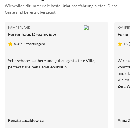
Wir wollen dir immer die beste Urlaubserfahrung bieten. Diese
Gäste sind bereits überzeugt.
KAMPERLAND
KAMPE
Ferienhaus Dreamview
Ferie
5.0 (5 Bewertungen)
4.9 
Sehr schöne, saubere und gut ausgestattete Villa,
Wir ha
perfekt für einen Familienurlaub
komfor
und di
Vielen
Zeit. 
Renata Luczkiewicz
Anna Z