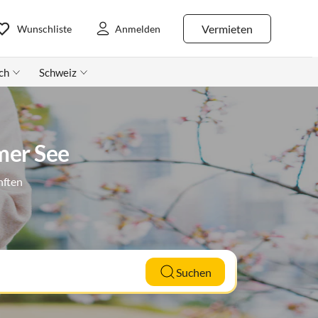
Vermieten
Wunschliste
Anmelden
ch
Schweiz
mer See
nften
Suchen