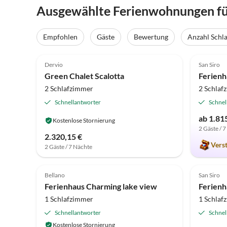
Ausgewählte Ferienwohnungen fü
Empfohlen
Gäste
Bewertung
Anzahl Schl
4.7
(7)
Top-Inserat
5.0
Dervio
San Siro
Green Chalet Scalotta
Ferienh
2 Schlafzimmer
2 Schlaf
Schnellantworter
Schnel
ab 1.815
Kostenlose Stornierung
2 Gäste / 
2.320,15 €
Vers
2 Gäste / 7 Nächte
Bellano
San Siro
Ferienhaus Charming lake view
Ferienh
1 Schlafzimmer
1 Schlaf
Schnellantworter
Schnel
Kostenlose Stornierung