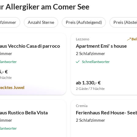
r Allergiker am Comer See
afzimmer
Anzahl Sterne
Preis (Aufsteigend)
Preis (Abste
(2)
5.0
(2)
Lezzeno
Bel
aus Vecchio Casa di parroco
Apartment Emi' s house
zimmer
2 Schlafzimmer
lantworter
Schnellantworter
,- €
7 Nächte
ab 1.330,- €
tecktes Juwel
2 Gäste / 7 Nächte
Cremia
aus Rustico Bella Vista
Ferienhaus Red House- Seeb
zimmer
2 Schlafzimmer
lantworter