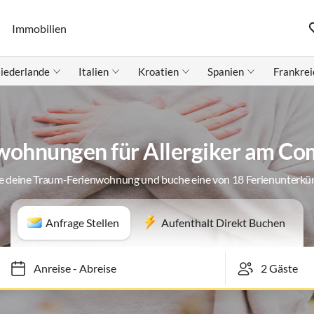
Immobilien
iederlande
Italien
Kroatien
Spanien
Frankrei
wohnungen für Allergiker am Co
e deine Traum-Ferienwohnung und buche eine von 18 Ferienunterkü
Anfrage Stellen
Aufenthalt Direkt Buchen
Anreise
-
Abreise