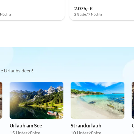
2.076,- €
7 Nächte
2 Gäste / 7 Nächte
kte Urlaubsideen!
Urlaub am See
Strandurlaub
15 Unterkünfte
10 Unterkünfte
1