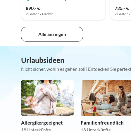
890,- €
725,- €
2 Gäste / 7 Nächte
2 Gäste / 
Alle anzeigen
Urlaubsideen
Nicht sicher, wohin es gehen soll? Entdecken Sie perfe
Allergikergeeignet
Familienfreundlich
18 Unterkünfte
18 Unterkünfte