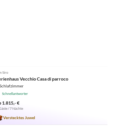
5.0
(2)
n Siro
erienhaus Vecchio Casa di parroco
 Schlafzimmer
Schnellantworter
b 1.815,- €
Gäste / 7 Nächte
Verstecktes Juwel