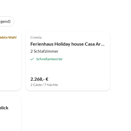
igend)
iebte Wahl
Cremia
Ferienhaus Holiday house Casa Arena
2 Schlafzimmer
Schnellantworter
2.268,- €
2 Gäste / 7 Nächte
lick