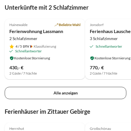
und Ma
Unterkünfte mit 2 Schlafzimmer
5.0
(115)
Top-Inserat
5.0
(11)
Hainewalde
Beliebte Wahl
Jonsdorf
Ferienwohnung Lassmann
Ferienhaus Lausche
2 Schlafzimmer
3 Schlafzimmer
4
/ 5
Klassifizierung
Schnellantworter
Schnellantworter
Kostenlose Stornierung
Kostenlose Stornierung
430,- €
770,- €
2 Gäste / 7 Nächte
2 Gäste / 7 Nächte
Alle anzeigen
Ferienhäuser im Zittauer Gebirge
5.0
(20)
5.0
(7)
Herrnhut
Großschönau