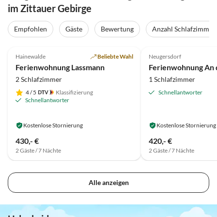
im Zittauer Gebirge
Empfohlen
Gäste
Bewertung
Anzahl Schlafzimmer
5.0
(115)
Top-Inserat
5.0
(29)
Hainewalde
Beliebte Wahl
Neugersdorf
Ferienwohnung Lassmann
2 Schlafzimmer
1 Schlafzimmer
4
/ 5
Klassifizierung
Schnellantworter
Schnellantworter
Kostenlose Stornierung
Kostenlose Stornierung
430,- €
420,- €
2 Gäste / 7 Nächte
2 Gäste / 7 Nächte
Alle anzeigen