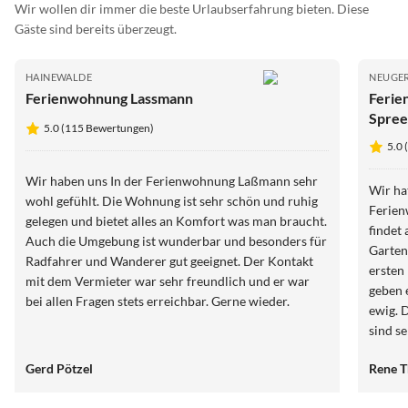
Wir wollen dir immer die beste Urlaubserfahrung bieten. Diese
Gäste sind bereits überzeugt.
HAINEWALDE
NEUGE
Ferienwohnung Lassmann
Ferie
Spree
5.0 (115 Bewertungen)
5.0
Wir haben uns In der Ferienwohnung Laßmann sehr
Wir ha
wohl gefühlt. Die Wohnung ist sehr schön und ruhig
Ferien
gelegen und bietet alles an Komfort was man braucht.
findet
Auch die Umgebung ist wunderbar und besonders für
Garten
Radfahrer und Wanderer gut geeignet. Der Kontakt
ersten
mit dem Vermieter war sehr freundlich und er war
geben 
bei allen Fragen stets erreichbar. Gerne wieder.
ewig. 
sind se
super 
Gerd Pötzel
Rene 
Dank f
Wir ko