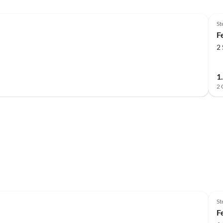
Top-Inserat
St
F
2
1
2 
Top-Inserat
St
F