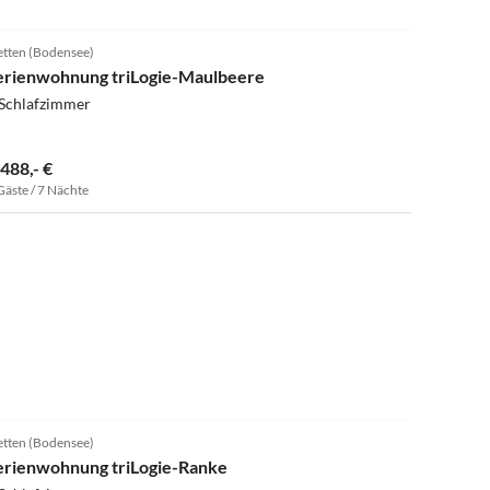
4.6
(2)
etten (Bodensee)
erienwohnung triLogie-Maulbeere
 Schlafzimmer
.488,- €
Gäste / 7 Nächte
5.0
(2)
etten (Bodensee)
erienwohnung triLogie-Ranke