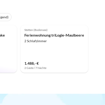
igend)
4.6
(2)
Stetten (Bodensee)
nke
Ferienwohnung triLogie-Maulbeere
2 Schlafzimmer
1.488,- €
2 Gäste / 7 Nächte