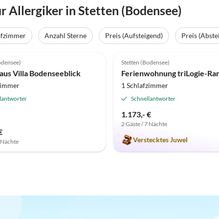
Allergiker in Stetten (Bodensee)
afzimmer
Anzahl Sterne
Preis (Aufsteigend)
Preis (Abste
(4)
Top-Inserat
5.0
(2)
odensee)
Stetten (Bodensee)
chnung 2025
aus Villa Bodenseeblick
Ferienwohnung triLogie-Ra
zimmer
1 Schlafzimmer
lantworter
Schnellantworter
1.173,- €
2 Gäste / 7 Nächte
€
Verstecktes Juwel
7 Nächte