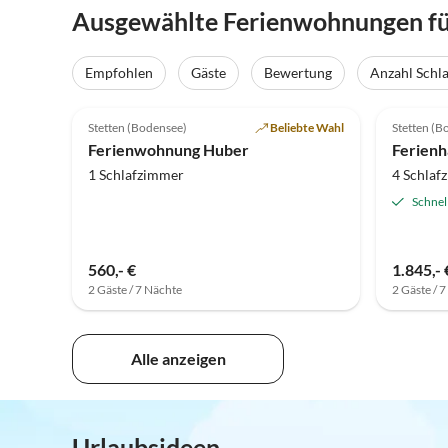
Ausgewählte Ferienwohnungen für 
Empfohlen
Gäste
Bewertung
Anzahl Schl
5.0
(7)
5.0
Stetten (Bodensee)
Beliebte Wahl
Stetten (B
Auszei
Ferienwohnung Huber
Ferienh
1 Schlafzimmer
4 Schlaf
Schnel
560,- €
1.845,- 
2 Gäste / 7 Nächte
2 Gäste / 
Alle anzeigen
Urlaubsideen