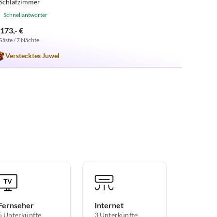
 Schlafzimmer
Schnellantworter
.173,- €
Gäste / 7 Nächte
Verstecktes Juwel
Fernseher
Internet
5 Unterkünfte
3 Unterkünfte