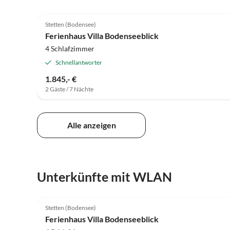
5.0
(4)
Stetten (Bodensee)
Auszeichnung 2025
Ferienhaus Villa Bodenseeblick
4 Schlafzimmer
Schnellantworter
1.845,- €
2 Gäste / 7 Nächte
Alle anzeigen
Unterkünfte mit WLAN
5.0
(4)
Stetten (Bodensee)
Auszeichnung 2025
Ferienhaus Villa Bodenseeblick