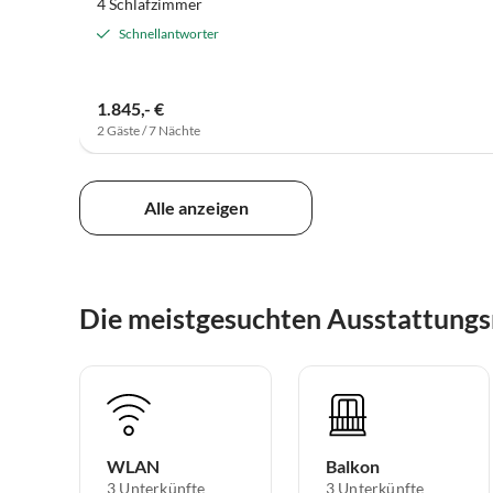
4 Schlafzimmer
Schnellantworter
1.845,- €
2 Gäste / 7 Nächte
Alle anzeigen
Die meistgesuchten Ausstattungs
WLAN
Balkon
3 Unterkünfte
3 Unterkünfte