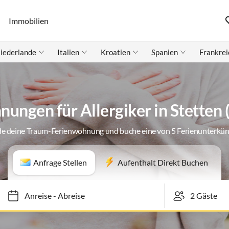
Immobilien
iederlande
Italien
Kroatien
Spanien
Frankrei
ungen für Allergiker in Stetten
de deine Traum-Ferienwohnung und buche eine von 5 Ferienunterkün
Anfrage Stellen
Aufenthalt Direkt Buchen
Anreise
-
Abreise