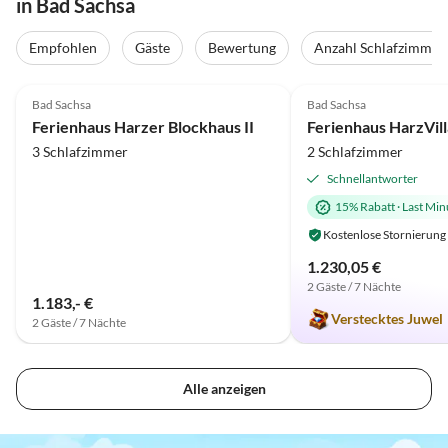
in Bad Sachsa
Empfohlen
Gäste
Bewertung
Anzahl Schlafzimmer
4.0
(8)
Top-Inserat
5.0
(1)
Bad Sachsa
Bad Sachsa
Ferienhaus Harzer Blockhaus II
Ferienhaus HarzVill
3 Schlafzimmer
2 Schlafzimmer
Schnellantworter
15% Rabatt
·
Last Min
Kostenlose Stornierung
1.230,05 €
2 Gäste / 7 Nächte
1.183,- €
Verstecktes Juwel
2 Gäste / 7 Nächte
Alle anzeigen