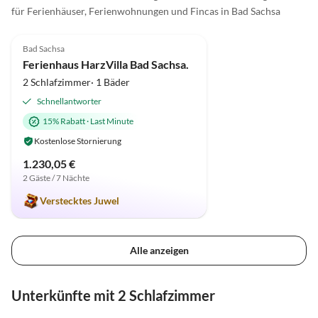
für Ferienhäuser, Ferienwohnungen und Fincas in Bad Sachsa
5.0
(1)
Bad Sachsa
Ferienhaus HarzVilla Bad Sachsa.
2 Schlafzimmer· 1 Bäder
Schnellantworter
15% Rabatt
·
Last Minute
Kostenlose Stornierung
1.230,05 €
2 Gäste / 7 Nächte
Verstecktes Juwel
Alle anzeigen
Unterkünfte mit 2 Schlafzimmer
4.0
(8)
Top-Inserat
5.0
(1)