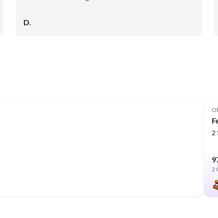
D.
Top-Inserat
Ob
F
2
9
2 