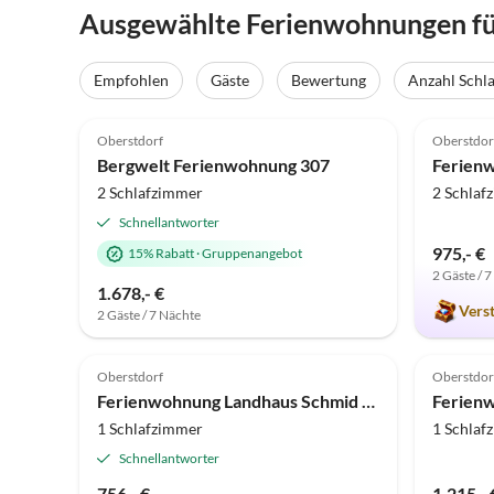
Ausgewählte Ferienwohnungen für
Empfohlen
Gäste
Bewertung
Anzahl Schl
4.2
(3)
Top-Inserat
5.0
Oberstdorf
Oberstdor
Bergwelt Ferienwohnung 307
2 Schlafzimmer
2 Schlaf
Schnellantworter
975,- €
15% Rabatt
·
Gruppenangebot
2 Gäste / 
1.678,- €
Vers
2 Gäste / 7 Nächte
Oberstdorf
Oberstdor
Ferienwohnung Landhaus Schmid - Wohnung 5
Ferienw
1 Schlafzimmer
1 Schlaf
Schnellantworter
756,- €
1.215,- 