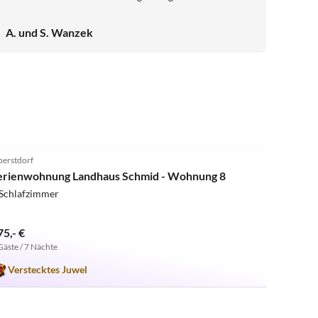
Bäcker für die Frühstücksbrötchen ist gleich um die
Ecke. Es war immer schön, nach einem erlebnisreichen
A. und S. Wanzek
Tag in die Wohnung zurückzukommen - und auch wenn
das Wetter mal nicht mitspielte, konnte man es sich
gemütlich machen. Absolut empfehlenswert!!!
5.0
(2)
erstdorf
erienwohnung Landhaus Schmid - Wohnung 8
 Schlafzimmer
75,- €
Gäste / 7 Nächte
Verstecktes Juwel