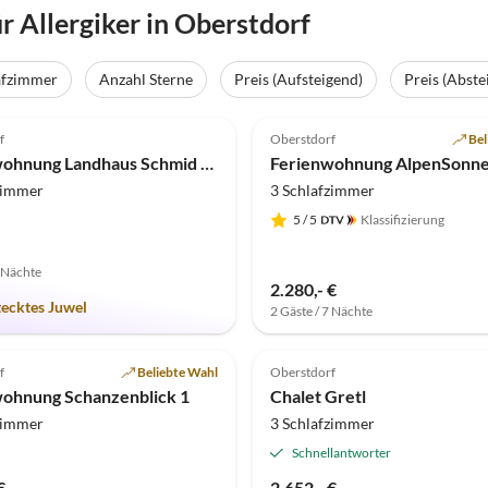
 Allergiker in Oberstdorf
afzimmer
Anzahl Sterne
Preis (Aufsteigend)
Preis (Abste
(2)
5.0
(1)
f
Oberstdorf
Bel
Ferienwohnung Landhaus Schmid - Wohnung 8
Ferienwohnung AlpenSonn
zimmer
3 Schlafzimmer
5
/ 5
Klassifizierung
7 Nächte
2.280,- €
tecktes Juwel
2 Gäste / 7 Nächte
f
Beliebte Wahl
Oberstdorf
ohnung Schanzenblick 1
Chalet Gretl
zimmer
3 Schlafzimmer
Schnellantworter
€
2.652,- €