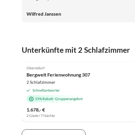
terras sluit aan op de grastuin waar heerlijke ligstoelen
staan. (woning 8) Al met al hebben wij een fantastische
Wilfred Janssen
week gehad waarbij we na een dag wandelen heerlijk
konden ontspannen in deze woning.
Unterkünfte mit 2 Schlafzimmer
4.2
(3)
Oberstdorf
Bergwelt Ferienwohnung 307
2 Schlafzimmer
Schnellantworter
15% Rabatt
·
Gruppenangebot
1.678,- €
2 Gäste / 7 Nächte