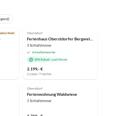
igend)
Top-Inserat
iebte Wahl
Oberstdorf
e
Ferienhaus Oberstdorfer Bergwelt Haus Castell
3 Schlafzimmer
Schnellantworter
30% Rabatt
·
Last Minute
2.199,- €
2 Gäste / 7 Nächte
Oberstdorf
Ferienwohnung Waldwiese
1 Schlafzimmer
1.710,- €