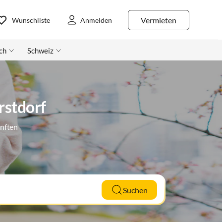
Vermieten
Wunschliste
Anmelden
ch
Schweiz
rstdorf
ünften
Suchen