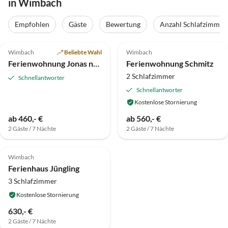
in Wimbach
Empfohlen
Gäste
Bewertung
Anzahl Schlafzimmer
3.0
(1)
5.0
(1)
Wimbach
Beliebte Wahl
Wimbach
Ferienwohnung Jonas nahe dem Nürburgring
Ferienwohnung Schmitz
2 Schlafzimmer
Schnellantworter
Schnellantworter
Kostenlose Stornierung
ab 460,- €
ab 560,- €
2 Gäste / 7 Nächte
2 Gäste / 7 Nächte
Wimbach
Ferienhaus Jüngling
3 Schlafzimmer
Kostenlose Stornierung
630,- €
2 Gäste / 7 Nächte