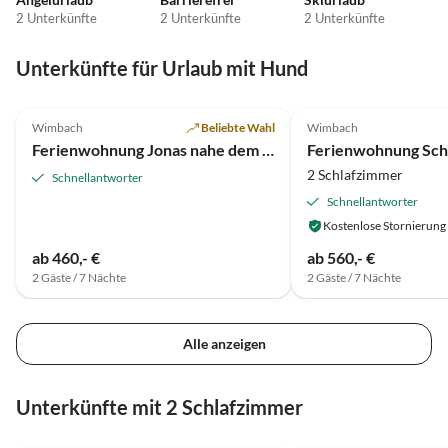
2 Unterkünfte
2 Unterkünfte
2 Unterkünfte
Unterkünfte für Urlaub mit Hund
3.0
(1)
5.0
(1)
Wimbach
Beliebte Wahl
Wimbach
Ferienwohnung Jonas nahe dem Nürburgring
Ferienwohnung Sch
2 Schlafzimmer
Schnellantworter
Schnellantworter
Kostenlose Stornierung
ab 460,- €
ab 560,- €
2 Gäste / 7 Nächte
2 Gäste / 7 Nächte
Alle anzeigen
Unterkünfte mit 2 Schlafzimmer
5.0
(1)