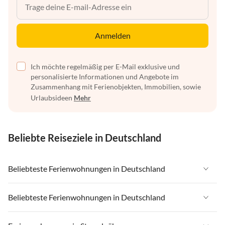
Anmelden
Ich möchte regelmäßig per E-Mail exklusive und
personalisierte Informationen und Angebote im
Zusammenhang mit Ferienobjekten, Immobilien, sowie
Urlaubsideen
Mehr
Beliebte Reiseziele in Deutschland
Beliebteste Ferienwohnungen in Deutschland
Ferienwohnungen in Deutschland
Beliebteste Ferienwohnungen in Deutschland
Ferienwohnungen in Ostsee
Ferienwohnungen in Deutschland