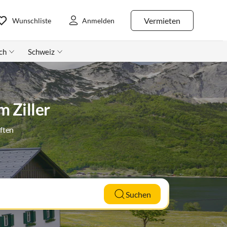
Vermieten
Wunschliste
Anmelden
ch
Schweiz
m Ziller
ften
Suchen