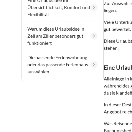
Eine Urlaubsidee für
Zur Auswahl 
Übersichtlichkeit, Komfort und
liegen.
Flexibilität
Viele Unterkü
Warum diese Urlaubsidee in
gut bewertet.
Zell am Ziller besonders gut
Diese Urlaubs
funktioniert
stehen.
Die passende Ferienwohnung
oder das passende Ferienhaus
Eine Urlaub
auswählen
Alleinlage
in
i
während des g
da sie klar de
In dieser Des
Angebot reich
Was Reisende 
Buchungsbedin