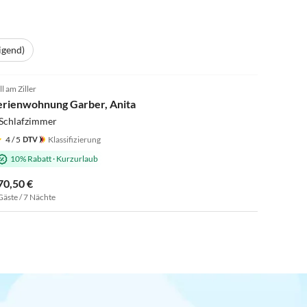
igend)
5.0
(96)
ll am Ziller
erienwohnung Garber, Anita
 Schlafzimmer
4
/ 5
Klassifizierung
10% Rabatt
·
Kurzurlaub
70,50 €
Gäste / 7 Nächte