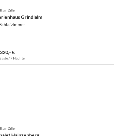
5.0
(5)
ll am Ziller
erienhaus Grindlalm
 Schlafzimmer
.320,- €
Gäste / 7 Nächte
4.9
(3)
ll am Ziller
halet Hainzenberg