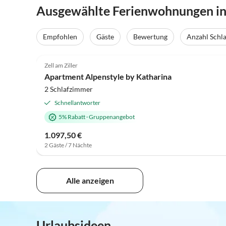
Ausgewählte Ferienwohnungen in Al
Empfohlen
Gäste
Bewertung
Anzahl Schl
5.0
(101)
Zell am Ziller
Apartment Alpenstyle by Katharina
2 Schlafzimmer
Schnellantworter
5% Rabatt
·
Gruppenangebot
1.097,50 €
2 Gäste / 7 Nächte
Alle anzeigen
Urlaubsideen