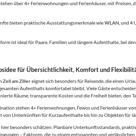
stehen über
4
+ Ferienwohnungen und Ferienhäuser, mit Preisen, d
nfte bieten praktische Ausstattungsmerkmale wie
WLAN
, und
4
U
form ist ideal für Paare, Familien und längere Aufenthalte, bei
sidee für Übersichtlichkeit, Komfort und Flexibilit
n Zell am Ziller
eignet sich besonders für Reisende, die einen Urlau
esamten Aufenthalts komfortabel bleibt. Viele Gäste entscheide
finierte Räume, transparente Kosten und die Freiheit bieten, den Ta
tination stehen
4
+ Ferienwohnungen, Fewos und Ferienhäuser von
t von Unterkünften für Kurzaufenthalte bis hin zu Objekten für lä
hier besonders schätzen: Planbare Unterkunftsstandards, prakt
gungen – Faktoren, die zu einem entspannten und verlässlichen 