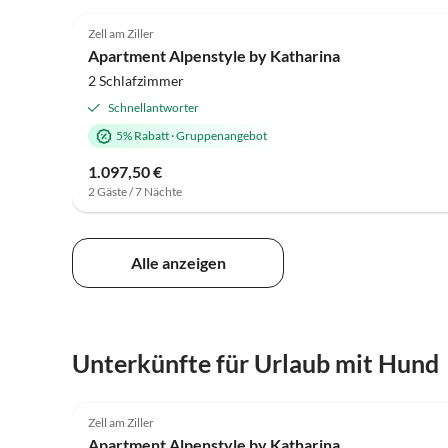
5.0
(101)
Zell am Ziller
Apartment Alpenstyle by Katharina
2 Schlafzimmer
Schnellantworter
5% Rabatt
·
Gruppenangebot
1.097,50 €
2 Gäste / 7 Nächte
Alle anzeigen
Unterkünfte für Urlaub mit Hund
5.0
(101)
Zell am Ziller
Apartment Alpenstyle by Katharina