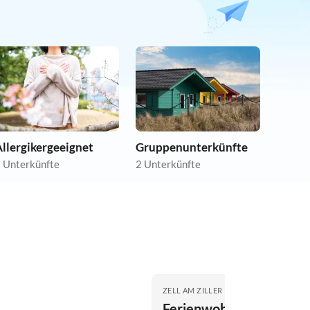
llergikergeeignet
Gruppenunterkünfte
 Unterkünfte
2 Unterkünfte
ZELL AM ZILLER
Ferienwohnung Garber,