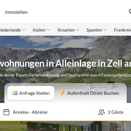
Immobilien
iederlande
Italien
Kroatien
Spanien
Frankrei
ohnungen in Alleinlage in Zell a
de deine Traum-Ferienwohnung und buche eine von 4 Ferienunterkün
Anfrage Stellen
Aufenthalt Direkt Buchen
Anreise
-
Abreise