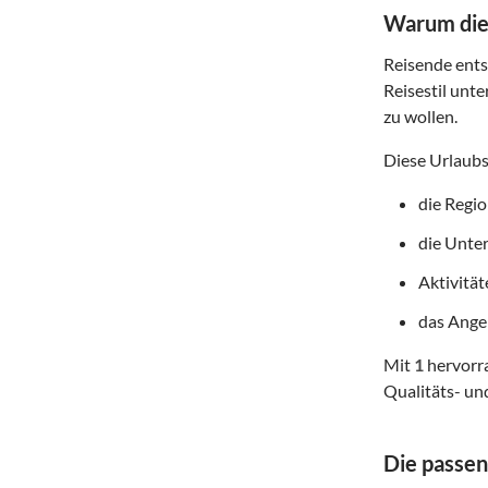
Warum dies
Reisende entsc
Reisestil unte
zu wollen.
Diese Urlaubs
die Regi
die Unte
Aktivitä
das Angeb
Mit
1
hervorra
Qualitäts- un
Die passen