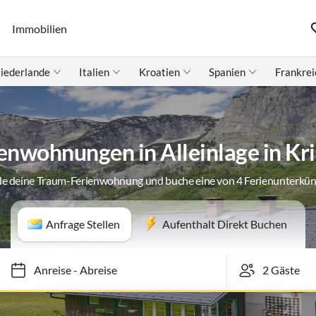
Immobilien
iederlande
Italien
Kroatien
Spanien
Frankrei
enwohnungen in Alleinlage in K
de deine Traum-Ferienwohnung und buche eine von 4 Ferienunterkün
Anfrage Stellen
Aufenthalt Direkt Buchen
Anreise
-
Abreise