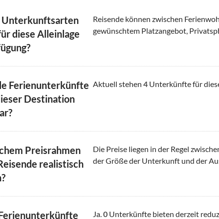
 Unterkunftsarten
Reisende können zwischen Ferienwoh
gewünschtem Platzangebot, Privatsp
ür diese Alleinlage
fügung?
le Ferienunterkünfte
Aktuell stehen
4
Unterkünfte für dies
dieser Destination
ar?
lchem Preisrahmen
Die Preise liegen in der Regel zwisch
der Größe der Unterkunft und der Au
Reisende realistisch
n?
 Ferienunterkünfte
Ja.
0
Unterkünfte bieten derzeit reduz