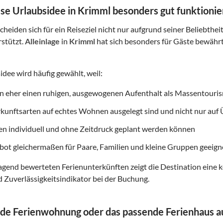
e Urlaubsidee in Krimml besonders gut funktionie
heiden sich für ein Reiseziel nicht nur aufgrund seiner Beliebthei
rstützt.
Alleinlage
in
Krimml
hat sich besonders für Gäste bewährt,
idee wird häufig gewählt, weil:
on eher einen ruhigen, ausgewogenen Aufenthalt als Massentouri
rkunftsarten auf echtes Wohnen ausgelegt sind und nicht nur au
ten individuell und ohne Zeitdruck geplant werden können
ot gleichermaßen für Paare, Familien und kleine Gruppen geeigne
gend bewerteten Ferienunterkünften zeigt die Destination eine k
d Zuverlässigkeitsindikator bei der Buchung.
de Ferienwohnung oder das passende Ferienhaus 