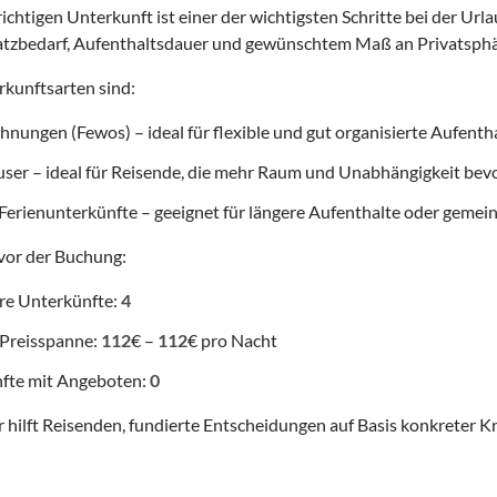
ichtigen Unterkunft ist einer der wichtigsten Schritte bei der Url
atzbedarf, Aufenthaltsdauer und gewünschtem Maß an Privatsphä
kunftsarten sind:
nungen (Fewos) – ideal für flexible und gut organisierte Aufenth
user – ideal für Reisende, die mehr Raum und Unabhängigkeit be
Ferienunterkünfte – geeignet für längere Aufenthalte oder gemei
vor der Buchung:
re Unterkünfte:
4
 Preisspanne:
112
€ –
112
€ pro Nacht
fte mit Angeboten:
0
 hilft Reisenden, fundierte Entscheidungen auf Basis konkreter Kr