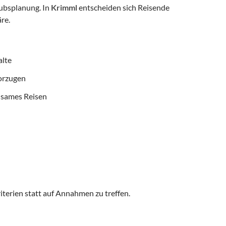
aubsplanung. In
Krimml
entscheiden sich Reisende
re.
alte
vorzugen
nsames Reisen
iterien statt auf Annahmen zu treffen.