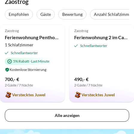
Zaostrog
Empfohlen
Gäste
Bewertung
Anzahl Schlafzimmer
5.0
(30)
Top-Inserat
5.0
(9)
Zaostrog
Zaostrog
Ferienwohnung Penthouse im Casa-Viter
Ferienwohnung 2 im Casa-Viter
1 Schlafzimmer
Schnellantworter
Schnellantworter
5% Rabatt
·
Last Minute
Kostenlose Stornierung
700,- €
490,- €
2 Gäste / 7 Nächte
2 Gäste / 7 Nächte
Verstecktes Juwel
Verstecktes Juwel
Alle anzeigen