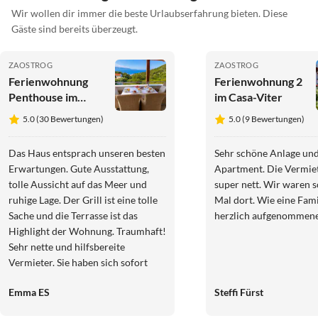
Wir wollen dir immer die beste Urlaubserfahrung bieten. Diese
Gäste sind bereits überzeugt.
ZAOSTROG
ZAOSTROG
Ferienwohnung
Ferienwohnung 2
Penthouse im
im Casa-Viter
Casa-Viter
5.0 (30 Bewertungen)
5.0 (9 Bewertungen)
Das Haus entsprach unseren besten
Sehr schöne Anlage un
Erwartungen. Gute Ausstattung,
Apartment. Die Vermieter sind
tolle Aussicht auf das Meer und
super nett. Wir waren schon das 3.
ruhige Lage. Der Grill ist eine tolle
Mal dort. Wie eine Fami
Sache und die Terrasse ist das
herzlich aufgenommen
Highlight der Wohnung. Traumhaft!
Sehr nette und hilfsbereite
Vermieter. Sie haben sich sofort
gekümmert, wenn man etwas
Emma ES
Steffi Fürst
gebraucht hat. Das Apartment war
super sauber und sieht genau so aus